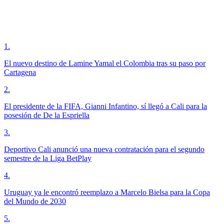
1
.
El nuevo destino de Lamine Yamal el Colombia tras su paso por
Cartagena
2
.
El presidente de la FIFA, Gianni Infantino, sí llegó a Cali para la
posesión de De la Espriella
3
.
Deportivo Cali anunció una nueva contratación para el segundo
semestre de la Liga BetPlay
4
.
Uruguay ya le encontró reemplazo a Marcelo Bielsa para la Copa
del Mundo de 2030
5
.