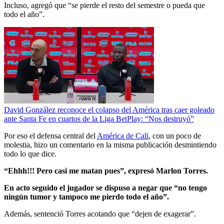
Incluso, agregó que “se pierde el resto del semestre o pueda que
todo el año”.
David González reconoce el colapso del América tras caer goleado
ante Santa Fe en cuartos de la Liga BetPlay: “Nos destruyó”
Por eso el defensa central del
América de Cali
, con un poco de
molestia, hizo un comentario en la misma publicación desmintiendo
todo lo que dice.
“Ehhh!!! Pero casi me matan pues”, expresó Marlon Torres.
En acto seguido el jugador se dispuso a negar que “no tengo
ningún tumor y tampoco me pierdo todo el año”.
Además, sentenció Torres acotando que “dejen de exagerar”.