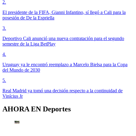
2
.
El presidente de la FIFA, Gianni Infantino, sí llegó a Cali para la
posesión de De la Espriella
3
.
Deportivo Cali anunció una nueva contratación para el segundo
semestre de la Liga BetPlay
4
.
Uruguay ya le encontró reemplazo a Marcelo Bielsa para la Copa
del Mundo de 2030
5
.
Real Madrid ya tomó una decisión respecto a la continuidad de
Vinícius Jr
AHORA EN
Deportes