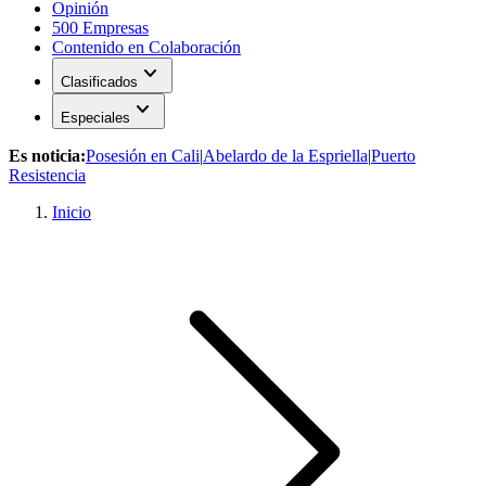
Opinión
500 Empresas
Contenido en Colaboración
expand_more
Clasificados
expand_more
Especiales
Es noticia:
Posesión en Cali
|
Abelardo de la Espriella
|
Puerto
Resistencia
Inicio