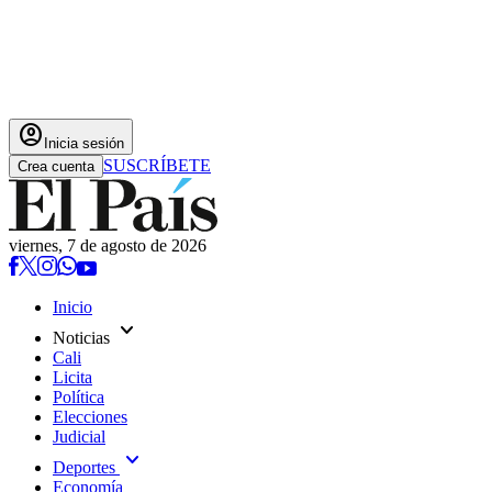
account_circle
Inicia sesión
SUSCRÍBETE
Crea cuenta
viernes, 7 de agosto de 2026
Inicio
expand_more
Noticias
Cali
Licita
Política
Elecciones
Judicial
expand_more
Deportes
Economía