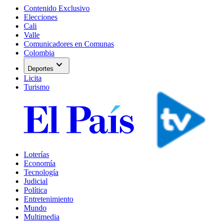
Contenido Exclusivo
Elecciones
Cali
Valle
Comunicadores en Comunas
Colombia
expand_more
Deportes
Licita
Turismo
Loterías
Economía
Tecnología
Judicial
Política
Entretenimiento
Mundo
Multimedia