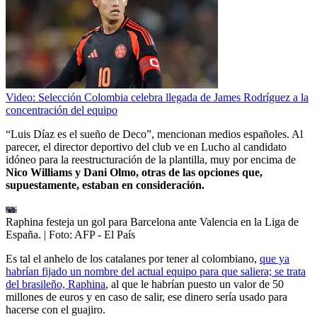
Video: Selección Colombia celebra llegada de James Rodríguez a la
concentración del equipo
“Luis Díaz es el sueño de Deco”, mencionan medios españoles. Al
parecer, el director deportivo del club ve en Lucho al candidato
idóneo para la reestructuración de la plantilla, muy por encima de
Nico Williams y Dani Olmo, otras de las opciones que,
supuestamente, estaban en consideración.
Raphina festeja un gol para Barcelona ante Valencia en la Liga de
España.
| Foto:
AFP - El País
Es tal el anhelo de los catalanes por tener al colombiano,
que ya
habrían fijado un nombre del actual equipo para que saliera; se trata
del brasileño, Raphina
, al que le habrían puesto un valor de 50
millones de euros y en caso de salir, ese dinero sería usado para
hacerse con el guajiro.