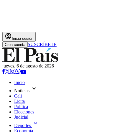
account_circle
Inicia sesión
SUSCRÍBETE
Crea cuenta
jueves, 6 de agosto de 2026
Inicio
expand_more
Noticias
Cali
Licita
Política
Elecciones
Judicial
expand_more
Deportes
Economía