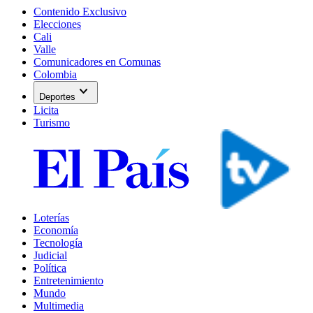
Contenido Exclusivo
Elecciones
Cali
Valle
Comunicadores en Comunas
Colombia
expand_more
Deportes
Licita
Turismo
Loterías
Economía
Tecnología
Judicial
Política
Entretenimiento
Mundo
Multimedia