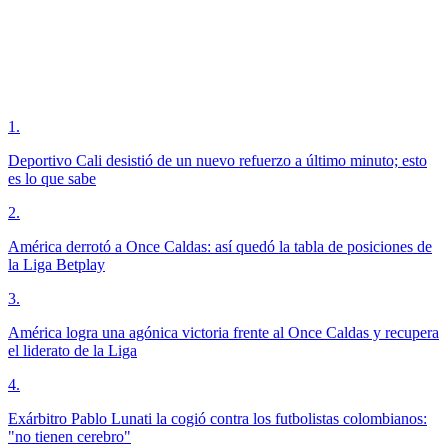
1
.
Deportivo Cali desistió de un nuevo refuerzo a último minuto; esto
es lo que sabe
2
.
América derrotó a Once Caldas: así quedó la tabla de posiciones de
la Liga Betplay
3
.
América logra una agónica victoria frente al Once Caldas y recupera
el liderato de la Liga
4
.
Exárbitro Pablo Lunati la cogió contra los futbolistas colombianos:
"no tienen cerebro"