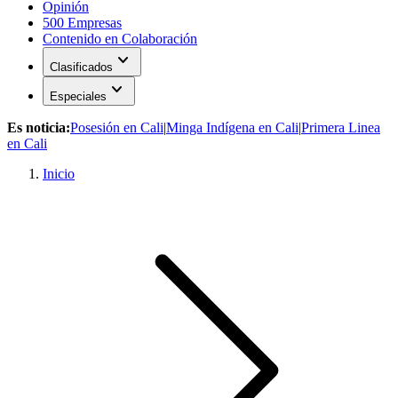
Opinión
500 Empresas
Contenido en Colaboración
expand_more
Clasificados
expand_more
Especiales
Es noticia:
Posesión en Cali
|
Minga Indígena en Cali
|
Primera Linea
en Cali
Inicio