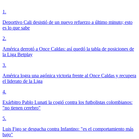
1
.
Deportivo Cali desistió de un nuevo refuerzo a último minuto; esto
es lo que sabe
2
.
América derrotó a Once Caldas: así quedó la tabla de posiciones de
la Liga Betplay
3
.
América logra una agónica victoria frente al Once Caldas y recupera
el liderato de la Liga
4
.
Exárbitro Pablo Lunati la cogió contra los futbolistas colombianos:
"no tienen cerebro"
5
.
Luis Figo se despacha contra Infantino: "es el comportamiento más
bajo"