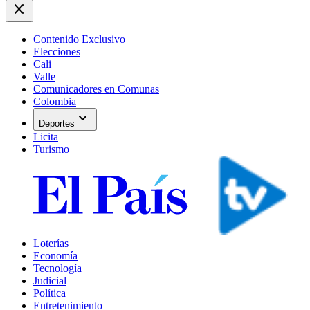
close
Contenido Exclusivo
Elecciones
Cali
Valle
Comunicadores en Comunas
Colombia
expand_more
Deportes
Licita
Turismo
Loterías
Economía
Tecnología
Judicial
Política
Entretenimiento