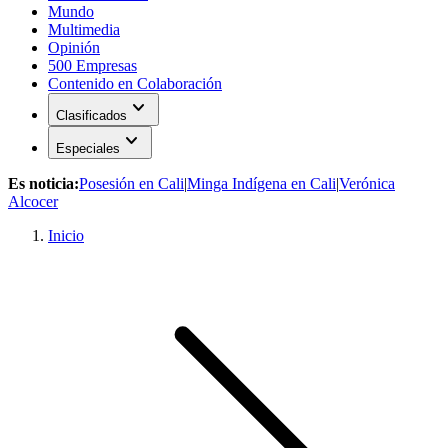
Mundo
Multimedia
Opinión
500 Empresas
Contenido en Colaboración
expand_more
Clasificados
expand_more
Especiales
Es noticia:
Posesión en Cali
|
Minga Indígena en Cali
|
Verónica
Alcocer
Inicio