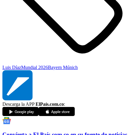
Luis Díaz
Mundial 2026
Bayern Múnich
Descarga la APP
ElPaís.com.co
:
Convierta a
El País
.com.co
en su fuente de noticias