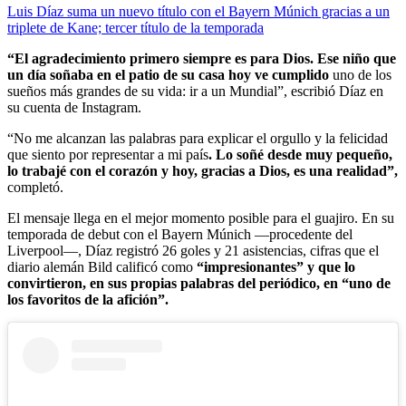
Luis Díaz suma un nuevo título con el Bayern Múnich gracias a un
triplete de Kane; tercer título de la temporada
“El agradecimiento primero siempre es para Dios. Ese niño que
un día soñaba en el patio de su casa hoy ve cumplido
uno de los
sueños más grandes de su vida: ir a un Mundial”, escribió Díaz en
su cuenta de Instagram.
“No me alcanzan las palabras para explicar el orgullo y la felicidad
que siento por representar a mi país
. Lo soñé desde muy pequeño,
lo trabajé con el corazón y hoy, gracias a Dios, es una realidad”,
completó.
El mensaje llega en el mejor momento posible para el guajiro. En su
temporada de debut con el Bayern Múnich —procedente del
Liverpool—, Díaz registró 26 goles y 21 asistencias, cifras que el
diario alemán Bild calificó como
“impresionantes” y que lo
convirtieron, en sus propias palabras del periódico, en “uno de
los favoritos de la afición”.