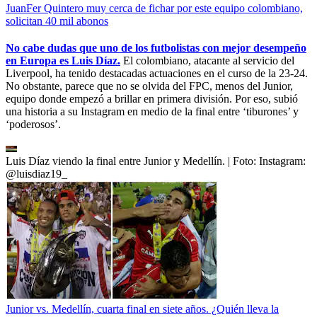
JuanFer Quintero muy cerca de fichar por este equipo colombiano,
solicitan 40 mil abonos
No cabe dudas que uno de los futbolistas con mejor desempeño
en Europa es Luis Díaz.
El colombiano, atacante al servicio del
Liverpool, ha tenido destacadas actuaciones en el curso de la 23-24.
No obstante, parece que no se olvida del FPC, menos del Junior,
equipo donde empezó a brillar en primera división. Por eso, subió
una historia a su Instagram en medio de la final entre ‘tiburones’ y
‘poderosos’.
Luis Díaz viendo la final entre Junior y Medellín.
| Foto:
Instagram:
@luisdiaz19_
Junior vs. Medellín, cuarta final en siete años. ¿Quién lleva la