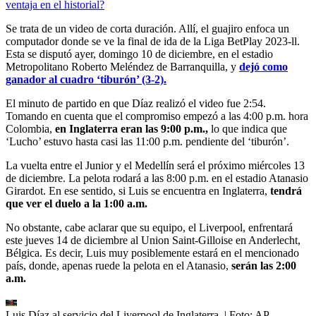
ventaja en el historial?
Se trata de un video de corta duración. Allí, el guajiro enfoca un
computador donde se ve la final de ida de la Liga BetPlay 2023-ll.
Esta se disputó ayer, domingo 10 de diciembre, en el estadio
Metropolitano Roberto Meléndez de Barranquilla, y
dejó como
ganador al cuadro ‘tiburón’ (3-2).
El minuto de partido en que Díaz realizó el video fue 2:54.
Tomando en cuenta que el compromiso empezó a las 4:00 p.m. hora
Colombia,
en Inglaterra eran las 9:00 p.m.,
lo que indica que
‘Lucho’ estuvo hasta casi las 11:00 p.m. pendiente del ‘tiburón’.
La vuelta entre el Junior y el Medellín será el próximo miércoles 13
de diciembre. La pelota rodará a las 8:00 p.m. en el estadio Atanasio
Girardot. En ese sentido, si Luis se encuentra en Inglaterra,
tendrá
que ver el duelo a la 1:00 a.m.
No obstante, cabe aclarar que su equipo, el Liverpool, enfrentará
este jueves 14 de diciembre al Union Saint-Gilloise en Anderlecht,
Bélgica. Es decir, Luis muy posiblemente estará en el mencionado
país, donde, apenas ruede la pelota en el Atanasio,
serán las 2:00
a.m.
Luis Díaz al servicio del Liverpool de Inglaterra.
| Foto:
AP