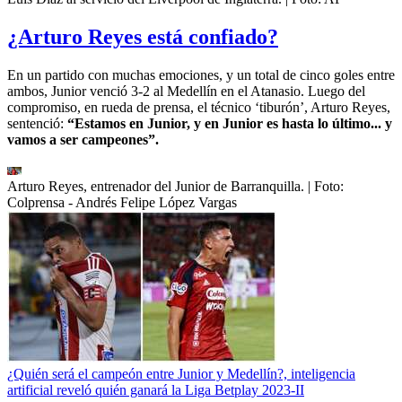
¿Arturo Reyes está confiado?
En un partido con muchas emociones, y un total de cinco goles entre
ambos, Junior venció 3-2 al Medellín en el Atanasio. Luego del
compromiso, en rueda de prensa, el técnico ‘tiburón’, Arturo Reyes,
sentenció:
“Estamos en Junior, y en Junior es hasta lo último... y
vamos a ser campeones”.
Arturo Reyes, entrenador del Junior de Barranquilla.
| Foto:
Colprensa - Andrés Felipe López Vargas
¿Quién será el campeón entre Junior y Medellín?, inteligencia
artificial reveló quién ganará la Liga Betplay 2023-II