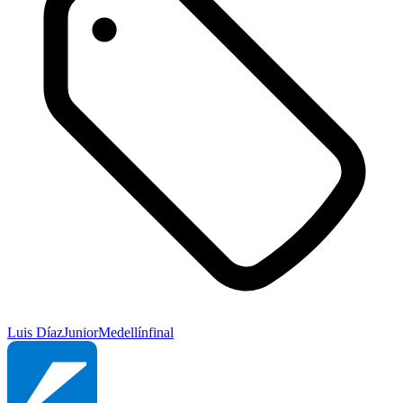
Luis Díaz
Junior
Medellín
final