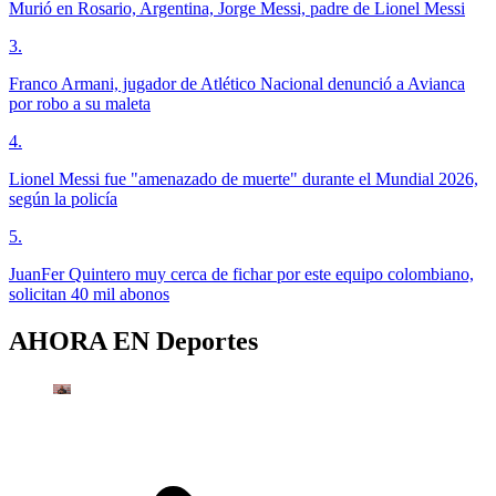
Murió en Rosario, Argentina, Jorge Messi, padre de Lionel Messi
3
.
Franco Armani, jugador de Atlético Nacional denunció a Avianca
por robo a su maleta
4
.
Lionel Messi fue "amenazado de muerte" durante el Mundial 2026,
según la policía
5
.
JuanFer Quintero muy cerca de fichar por este equipo colombiano,
solicitan 40 mil abonos
AHORA EN
Deportes