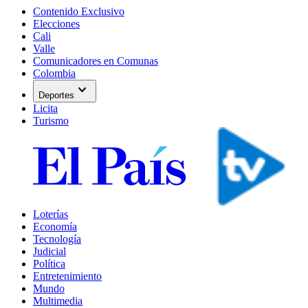
Contenido Exclusivo
Elecciones
Cali
Valle
Comunicadores en Comunas
Colombia
expand_more
Deportes
Licita
Turismo
Loterías
Economía
Tecnología
Judicial
Política
Entretenimiento
Mundo
Multimedia