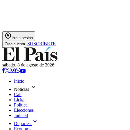
account_circle
Inicia sesión
SUSCRÍBETE
Crea cuenta
sábado, 8 de agosto de 2026
Inicio
expand_more
Noticias
Cali
Licita
Política
Elecciones
Judicial
expand_more
Deportes
Economía