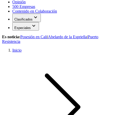
Opinión
500 Empresas
Contenido en Colaboración
expand_more
Clasificados
expand_more
Especiales
Es noticia:
Posesión en Cali
|
Abelardo de la Espriella
|
Puerto
Resistencia
Inicio