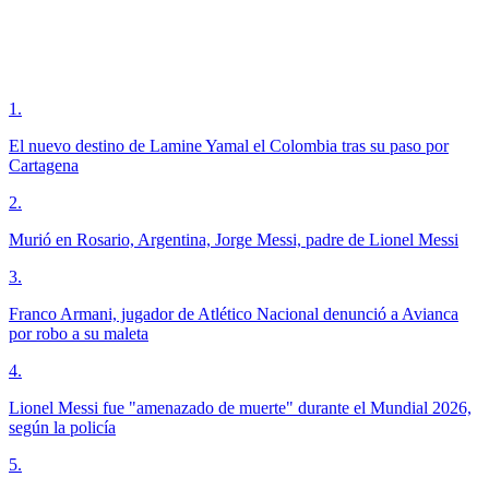
1
.
El nuevo destino de Lamine Yamal el Colombia tras su paso por
Cartagena
2
.
Murió en Rosario, Argentina, Jorge Messi, padre de Lionel Messi
3
.
Franco Armani, jugador de Atlético Nacional denunció a Avianca
por robo a su maleta
4
.
Lionel Messi fue "amenazado de muerte" durante el Mundial 2026,
según la policía
5
.