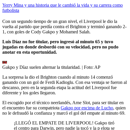
Yerry Mina y una historia que le cambió la vida y su carrera como
futbolista
Con un segundo tiempo de un gran nivel, el Liverpool le dio la
vuelta al partido que perdía contra el Brighton y terminó ganando 2-
1, con goles de Cody Gakpo y Mohamed Salah.
Luis Díaz no fue titular, pero ingresó al minuto 65 y tuvo
jugadas en donde desbordó con su velocidad, pero no pudo
anotar en esta oportunidad.
Gakpo y Díaz suelen alternar la titularidad.
| Foto:
AP
La sorpresa la dio el Brighton cuando al minuto 14 comenzó
ganando con un gol de Ferdi Kadioglu. Con esa ventaja se fueron al
descanso, pero en la segunda etapa la actitud del Liverpool fue
diferente y los goles llegaron.
El escogido por el técnico neerlandés, Arne Slot, para ser titular en
el encuentro fue su compatriota
Gakpo por encima de Lucho
, quien
no le defraudó la confianza y marcó el gol del empate al minuto 69.
¡LLEGÓ EL EMPATE DE LIVERPOOL! Gakpo tiró
el centro para Darwin, pero nadie la tocó y la p elota se