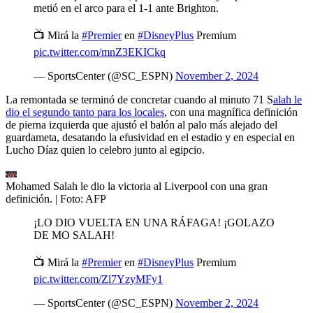
metió en el arco para el 1-1 ante Brighton.
📺 Mirá la
#Premier
en
#DisneyPlus
Premium
pic.twitter.com/mnZ3EKICkq
— SportsCenter (@SC_ESPN)
November 2, 2024
La remontada se terminó de concretar cuando al minuto 71 S
alah le
dio el segundo tanto para los locales
, con una magnífica definición
de pierna izquierda que ajustó el balón al palo más alejado del
guardameta, desatando la efusividad en el estadio y en especial en
Lucho Díaz quien lo celebro junto al egipcio.
Mohamed Salah le dio la victoria al Liverpool con una gran
definición.
| Foto:
AFP
¡LO DIO VUELTA EN UNA RÁFAGA! ¡GOLAZO
DE MO SALAH!
📺 Mirá la
#Premier
en
#DisneyPlus
Premium
pic.twitter.com/Zl7YzyMFy1
— SportsCenter (@SC_ESPN)
November 2, 2024