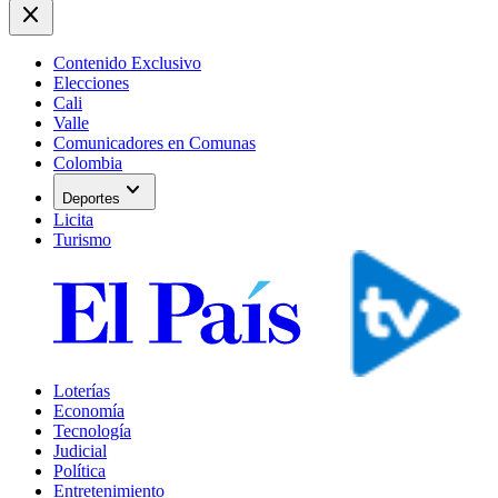
close
Contenido Exclusivo
Elecciones
Cali
Valle
Comunicadores en Comunas
Colombia
expand_more
Deportes
Licita
Turismo
Loterías
Economía
Tecnología
Judicial
Política
Entretenimiento