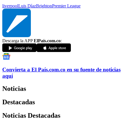
liverpool
Luis Díaz
Brighton
Premier League
Descarga la APP
ElPaís.com.co
:
Convierta a
El País
.com.co
en su fuente de noticias
aquí
Noticias
Destacadas
Noticias Destacadas