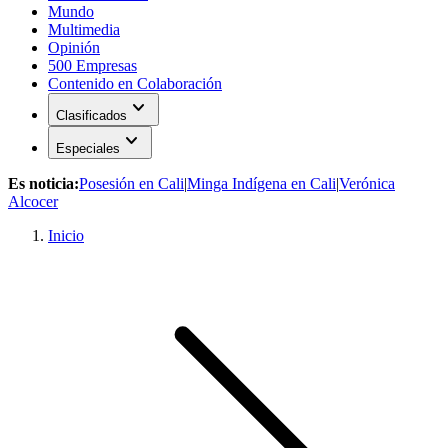
Mundo
Multimedia
Opinión
500 Empresas
Contenido en Colaboración
expand_more
Clasificados
expand_more
Especiales
Es noticia:
Posesión en Cali
|
Minga Indígena en Cali
|
Verónica
Alcocer
Inicio