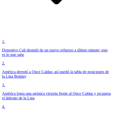
1
.
Deportivo Cali desistió de un nuevo refuerzo a último minuto; esto
es lo que sabe
2
.
América derrotó a Once Caldas: así quedó la tabla de posiciones de
la Liga Betplay
3
.
América logra una agónica victoria frente al Once Caldas y recupera
el liderato de la Liga
4
.