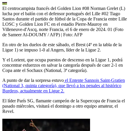
El centrocampista francés del Golden Lion #08 Norman Grelet (L)
lucha por el balón con el defensor portugués del Lille #02 Tiago
Santos durante el partido de fútbol de la Copa de Francia entre Lille
LOSC y Golden Lion FC en el estadio Pierre-Mauroy en
Villeneuve-d'Ascq, norte Francia, el 6 de enero de 2024. 01 (Foto
de Sameer Al-DOUMY / AFP)
| Foto:
AFP
En otro de los duelos de este sábado, el Brest (4º en la tabla de la
Ligue 1) se impuso 1-0 al Angers, líder de la Ligue 2.
Y el Lorient, que ocupa puestos de descenso en la Ligue 1, podrá
concentrar esfuerzos en salvar la categoría después de caer 2-1 en
Copa ante el Sochaux (National, 3ª categoría).
A punto de dar la sorpresa estuvo
el Entente Sannois Saint-Gratien
(National 3, quinta categoría), que llevó a los penales al histórico
Burdeos, actualmente en Ligue 2.
El líder París SG, flamante campeón de la Supercopa de Francia el
pasado miércoles, visitará el domingo a otro equipo amateur, el
Revel.