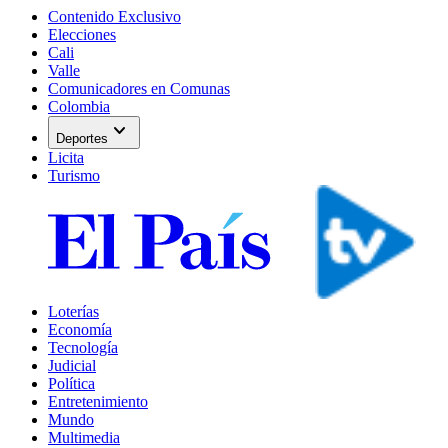
Contenido Exclusivo
Elecciones
Cali
Valle
Comunicadores en Comunas
Colombia
expand_more
Deportes
Licita
Turismo
Loterías
Economía
Tecnología
Judicial
Política
Entretenimiento
Mundo
Multimedia