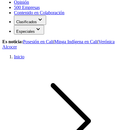
Opinión
500 Empresas
Contenido en Colaboración
expand_more
Clasificados
expand_more
Especiales
Es noticia:
Posesión en Cali
|
Minga Indígena en Cali
|
Verónica
Alcocer
Inicio