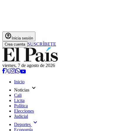
account_circle
Inicia sesión
SUSCRÍBETE
Crea cuenta
viernes, 7 de agosto de 2026
Inicio
expand_more
Noticias
Cali
Licita
Política
Elecciones
Judicial
expand_more
Deportes
Economía