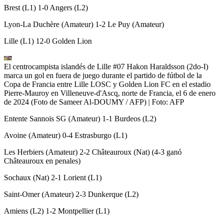
Brest (L1) 1-0 Angers (L2)
Lyon-La Duchère (Amateur) 1-2 Le Puy (Amateur)
Lille (L1) 12-0 Golden Lion
El centrocampista islandés de Lille #07 Hakon Haraldsson (2do-I)
marca un gol en fuera de juego durante el partido de fútbol de la
Copa de Francia entre Lille LOSC y Golden Lion FC en el estadio
Pierre-Mauroy en Villeneuve-d'Ascq, norte de Francia, el 6 de enero
de 2024 (Foto de Sameer Al-DOUMY / AFP)
| Foto:
AFP
Entente Sannois SG (Amateur) 1-1 Burdeos (L2)
Avoine (Amateur) 0-4 Estrasburgo (L1)
Les Herbiers (Amateur) 2-2 Châteauroux (Nat) (4-3 ganó
Châteauroux en penales)
Sochaux (Nat) 2-1 Lorient (L1)
Saint-Omer (Amateur) 2-3 Dunkerque (L2)
Amiens (L2) 1-2 Montpellier (L1)