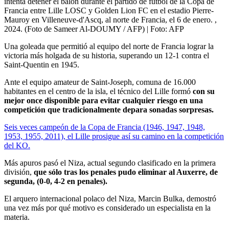
intenta detener el balón durante el partido de fútbol de la Copa de
Francia entre Lille LOSC y Golden Lion FC en el estadio Pierre-
Mauroy en Villeneuve-d'Ascq, al norte de Francia, el 6 de enero. ,
2024. (Foto de Sameer Al-DOUMY / AFP)
| Foto:
AFP
Una goleada que permitió al equipo del norte de Francia lograr la
victoria más holgada de su historia, superando un 12-1 contra el
Saint-Quentin en 1945.
Ante el equipo amateur de Saint-Joseph, comuna de 16.000
habitantes en el centro de la isla, el técnico del Lille formó
con su
mejor once disponible para evitar cualquier riesgo en una
competición que tradicionalmente depara sonadas sorpresas.
Seis veces campeón de la Copa de Francia (1946, 1947, 1948,
1953, 1955, 2011), el Lille prosigue así su camino en la competición
del KO.
Más apuros pasó el Niza, actual segundo clasificado en la primera
división,
que sólo tras los penales pudo eliminar al Auxerre, de
segunda, (0-0, 4-2 en penales).
El arquero internacional polaco del Niza, Marcin Bulka, demostró
una vez más por qué motivo es considerado un especialista en la
materia.