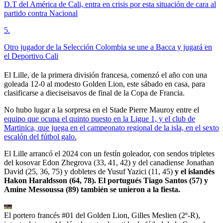
D.T del América de Cali, entra en crisis por esta situación de cara al
partido contra Nacional
5
.
Otro jugador de la Selección Colombia se une a Bacca y jugará en
el Deportivo Cali
El Lille, de la primera división francesa, comenzó el año con una
goleada 12-0 al modesto Golden Lion, este sábado en casa, para
clasificarse a dieciseisavos de final de la Copa de Francia.
No hubo lugar a la sorpresa en el Stade Pierre Mauroy entre el
equipo que ocupa el quinto puesto en la Ligue 1, y el club de
Martinica, que juega en el campeonato regional de la isla, en el sexto
escalón del fútbol galo.
El Lille arrancó el 2024 con un festín goleador, con sendos tripletes
del kosovar Edon Zhegrova (33, 41, 42) y del canadiense Jonathan
David (25, 36, 75) y dobletes de Yusuf Yazici (11, 45)
y el islandés
Hakon Haraldsson (64, 78). El portugués Tiago Santos (57) y
Amine Messoussa (89) también se unieron a la fiesta.
El portero francés #01 del Golden Lion, Gilles Meslien (2º-R),