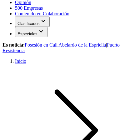
Opinión
500 Empresas
Contenido en Colaboración
expand_more
Clasificados
expand_more
Especiales
Es noticia:
Posesión en Cali
|
Abelardo de la Espriella
|
Puerto
Resistencia
Inicio