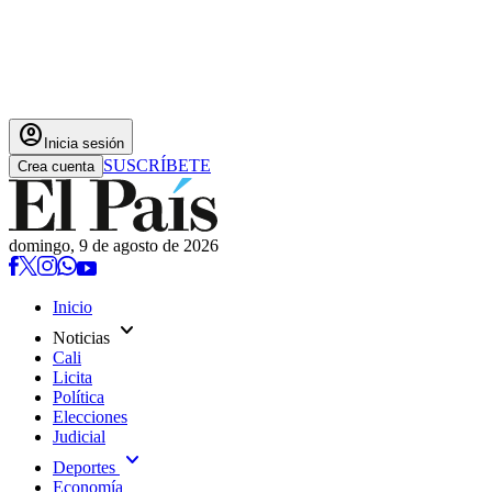
account_circle
Inicia sesión
SUSCRÍBETE
Crea cuenta
domingo, 9 de agosto de 2026
Inicio
expand_more
Noticias
Cali
Licita
Política
Elecciones
Judicial
expand_more
Deportes
Economía