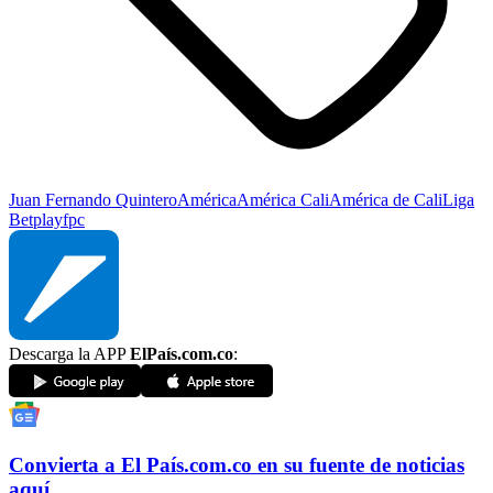
Juan Fernando Quintero
América
América Cali
América de Cali
Liga
Betplay
fpc
Descarga la APP
ElPaís.com.co
:
Convierta a
El País
.com.co
en su fuente de noticias
aquí