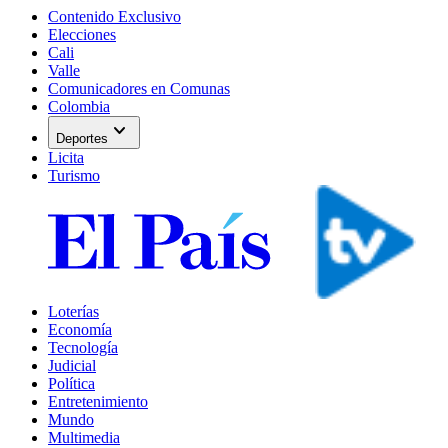
Contenido Exclusivo
Elecciones
Cali
Valle
Comunicadores en Comunas
Colombia
expand_more
Deportes
Licita
Turismo
Loterías
Economía
Tecnología
Judicial
Política
Entretenimiento
Mundo
Multimedia