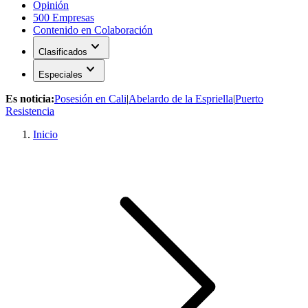
Opinión
500 Empresas
Contenido en Colaboración
expand_more
Clasificados
expand_more
Especiales
Es noticia:
Posesión en Cali
|
Abelardo de la Espriella
|
Puerto
Resistencia
Inicio