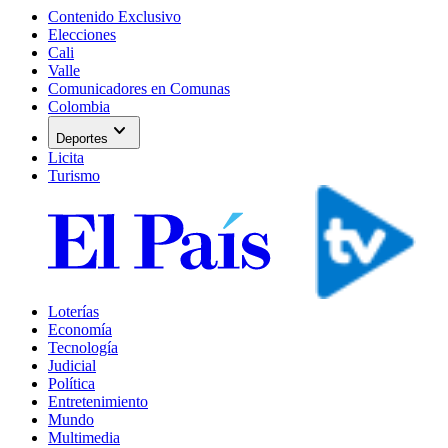
Contenido Exclusivo
Elecciones
Cali
Valle
Comunicadores en Comunas
Colombia
expand_more
Deportes
Licita
Turismo
Loterías
Economía
Tecnología
Judicial
Política
Entretenimiento
Mundo
Multimedia