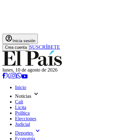
account_circle
Inicia sesión
SUSCRÍBETE
Crea cuenta
lunes, 10 de agosto de 2026
Inicio
expand_more
Noticias
Cali
Licita
Política
Elecciones
Judicial
expand_more
Deportes
Economía