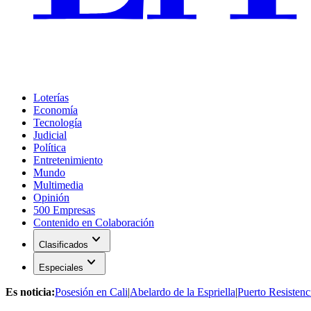
Loterías
Economía
Tecnología
Judicial
Política
Entretenimiento
Mundo
Multimedia
Opinión
500 Empresas
Contenido en Colaboración
expand_more
Clasificados
expand_more
Especiales
Es noticia:
Posesión en Cali
|
Abelardo de la Espriella
|
Puerto Resistenc