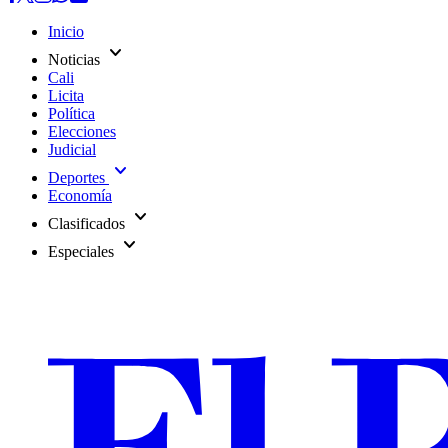
Inicio
expand_more
Noticias
Cali
Licita
Política
Elecciones
Judicial
expand_more
Deportes
Economía
expand_more
Clasificados
expand_more
Especiales