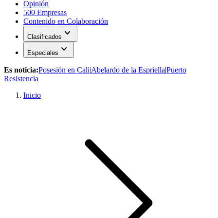
Opinión
500 Empresas
Contenido en Colaboración
expand_more
Clasificados
expand_more
Especiales
Es noticia:
Posesión en Cali
|
Abelardo de la Espriella
|
Puerto
Resistencia
Inicio