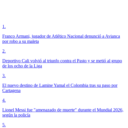
1
.
Franco Armani, jugador de Atlético Nacional denunció a Avianca
por robo a su maleta
2
.
Deportivo Cali volvió al triunfo contra el Pasto y se metió al grupo
de los ocho de la Liga
3
.
El nuevo destino de Lamine Yamal el Colombia tras su paso por
Cartagena
4
.
Lionel Messi fue "amenazado de muerte" durante el Mundial 2026,
según la policía
5
.