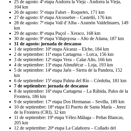
25 de agosto: 4ª etapa Andorra la Vieja - Andorra la Vieja,
104 km
26 de agosto: 5ª etapa Falset – Roquetes, 171 km
27 de agosto: 6ª etapa Alcossebre – Castelló, 176 km
28 de agosto: 7ª etapa Vall d’Alba - Aramón Valdelinares, 149
km
29 de agosto: 8ª etapa Puçol – Xeraco, 168 km
30 de agosto: 9ª etapa Villajoyosa – Alto de Aitana, 187 km
31 de agosto: jornada de descanso
1 de septiembre: 10ª etapa Alcaraz – Elche, 184 km
2 de septiembre: 11ª etapa Cartagena – Lorca, 156 km
3 de septiembre: 12ª etapa Vera – Calar Alto, 166 km
4 de septiembre: 13ª etapa Almuñécar – Loja, 193 km
5 de septiembre: 14ª etapa Jaén – Sierra de la Pandera, 152
km
6 de septiembre: 15ª etapa Palma del Río – Córdoba, 181 km
7 de septiembre: jornada de descanso
8 de septiembre: 16ª etapa Cartagena – La Rábida, Palos de la
Frontera, 186 km
9 de septiembre: 17ª etapa Dos Hermanas – Sevilla, 189 km
10 de septiembre: 18ª etapa El Puerto de Santa María – Jerez
de la Frontera (CRI), 32 km
11 de septiembre: 19ª etapa Vélez-Málaga – Peñas Blancas,
205 km
12 de septiembre: 20ª etapa La Calahorra – Collado del