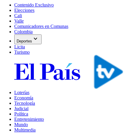
Contenido Exclusivo
Elecciones
Cali
Valle
Comunicadores en Comunas
Colombia
expand_more
Deportes
Licita
Turismo
Loterías
Economía
Tecnología
Judicial
Política
Entretenimiento
Mundo
Multimedia