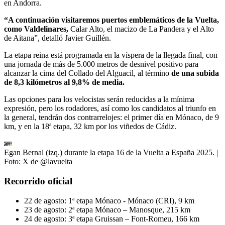
en Andorra.
“A continuación visitaremos puertos emblemáticos de la Vuelta,
como Valdelinares,
Calar Alto, el macizo de La Pandera y el Alto
de Aitana”, detalló Javier Guillén.
La etapa reina está programada en la víspera de la llegada final, con
una jornada de más de 5.000 metros de desnivel positivo para
alcanzar la cima del Collado del Alguacil, al término
de una subida
de 8,3 kilómetros al 9,8% de media.
Las opciones para los velocistas serán reducidas a la mínima
expresión, pero los rodadores, así como los candidatos al triunfo en
la general, tendrán dos contrarrelojes: el primer día en Mónaco, de 9
km, y en la 18ª etapa, 32 km por los viñedos de Cádiz.
Egan Bernal (izq.) durante la etapa 16 de la Vuelta a España 2025.
|
Foto:
X de @lavuelta
Recorrido oficial
22 de agosto: 1ª etapa Mónaco - Mónaco (CRI), 9 km
23 de agosto: 2ª etapa Mónaco – Manosque, 215 km
24 de agosto: 3ª etapa Gruissan – Font-Romeu, 166 km