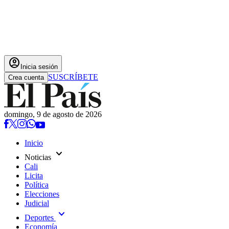
account_circle
Inicia sesión
SUSCRÍBETE
Crea cuenta
domingo, 9 de agosto de 2026
Inicio
expand_more
Noticias
Cali
Licita
Política
Elecciones
Judicial
expand_more
Deportes
Economía