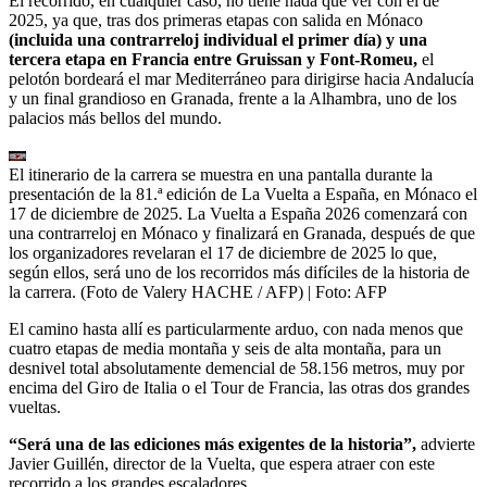
El recorrido, en cualquier caso, no tiene nada que ver con el de
2025, ya que, tras dos primeras etapas con salida en Mónaco
(incluida una contrarreloj individual el primer día) y una
tercera etapa en Francia entre Gruissan y Font-Romeu,
el
pelotón bordeará el mar Mediterráneo para dirigirse hacia Andalucía
y un final grandioso en Granada, frente a la Alhambra, uno de los
palacios más bellos del mundo.
El itinerario de la carrera se muestra en una pantalla durante la
presentación de la 81.ª edición de La Vuelta a España, en Mónaco el
17 de diciembre de 2025. La Vuelta a España 2026 comenzará con
una contrarreloj en Mónaco y finalizará en Granada, después de que
los organizadores revelaran el 17 de diciembre de 2025 lo que,
según ellos, será uno de los recorridos más difíciles de la historia de
la carrera. (Foto de Valery HACHE / AFP)
| Foto:
AFP
El camino hasta allí es particularmente arduo, con nada menos que
cuatro etapas de media montaña y seis de alta montaña, para un
desnivel total absolutamente demencial de 58.156 metros, muy por
encima del Giro de Italia o el Tour de Francia, las otras dos grandes
vueltas.
“Será una de las ediciones más exigentes de la historia”,
advierte
Javier Guillén, director de la Vuelta, que espera atraer con este
recorrido a los grandes escaladores.