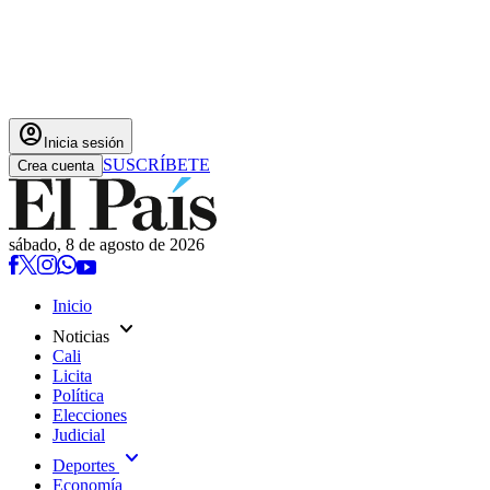
account_circle
Inicia sesión
SUSCRÍBETE
Crea cuenta
sábado, 8 de agosto de 2026
Inicio
expand_more
Noticias
Cali
Licita
Política
Elecciones
Judicial
expand_more
Deportes
Economía