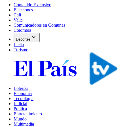
Contenido Exclusivo
Elecciones
Cali
Valle
Comunicadores en Comunas
Colombia
expand_more
Deportes
Licita
Turismo
Loterías
Economía
Tecnología
Judicial
Política
Entretenimiento
Mundo
Multimedia