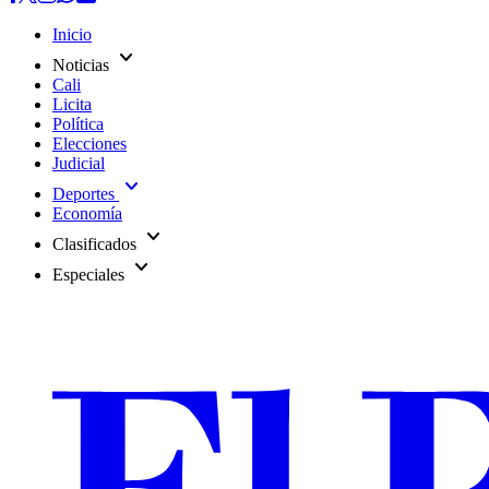
Inicio
expand_more
Noticias
Cali
Licita
Política
Elecciones
Judicial
expand_more
Deportes
Economía
expand_more
Clasificados
expand_more
Especiales