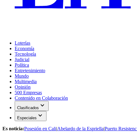
Loterías
Economía
Tecnología
Judicial
Política
Entretenimiento
Mundo
Multimedia
Opinión
500 Empresas
Contenido en Colaboración
expand_more
Clasificados
expand_more
Especiales
Es noticia:
Posesión en Cali
|
Abelardo de la Espriella
|
Puerto Resistenc