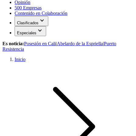
Opinión
500 Empresas
Contenido en Colaboración
expand_more
Clasificados
expand_more
Especiales
Es noticia:
Posesión en Cali
|
Abelardo de la Espriella
|
Puerto
Resistencia
Inicio