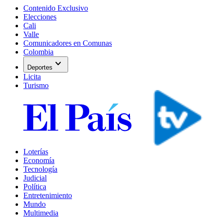
Contenido Exclusivo
Elecciones
Cali
Valle
Comunicadores en Comunas
Colombia
expand_more
Deportes
Licita
Turismo
Loterías
Economía
Tecnología
Judicial
Política
Entretenimiento
Mundo
Multimedia