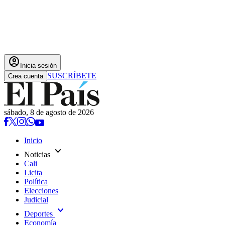
account_circle
Inicia sesión
SUSCRÍBETE
Crea cuenta
sábado, 8 de agosto de 2026
Inicio
expand_more
Noticias
Cali
Licita
Política
Elecciones
Judicial
expand_more
Deportes
Economía