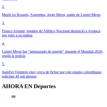
2
.
Murió en Rosario, Argentina, Jorge Messi, padre de Lionel Messi
3
.
Franco Armani, jugador de Atlético Nacional denunció a Avianca
por robo a su maleta
4
.
Lionel Messi fue "amenazado de muerte" durante el Mundial 2026,
según la policía
5
.
JuanFer Quintero muy cerca de fichar por este equipo colombiano,
solicitan 40 mil abonos
AHORA EN
Deportes