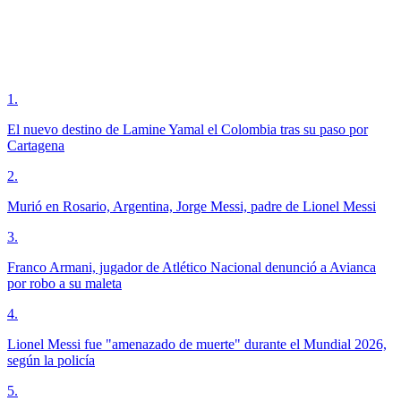
1
.
El nuevo destino de Lamine Yamal el Colombia tras su paso por
Cartagena
2
.
Murió en Rosario, Argentina, Jorge Messi, padre de Lionel Messi
3
.
Franco Armani, jugador de Atlético Nacional denunció a Avianca
por robo a su maleta
4
.
Lionel Messi fue "amenazado de muerte" durante el Mundial 2026,
según la policía
5
.