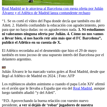
Real Madrid se le atraviesa al Barcelona con mega oferta por Julián
Álvarez y el Atlético de Madrid lanza contundente rechazo
“1. Se os cortó el vídeo del Papa donde decía que también era del
Atleti. 2. Habréis confundido la educación con agradecimiento, pero
para que no haya dudas: no os agradecemos nada.
3. Ni estudiamos
ni valoramos ninguna oferta por Julián. 4. Cómo no nos vamos
a llevar bien, si nos hacéis reír aún más que el FC Barcelona”,
publicó el Atlético en su cuenta de X.
El Atlético recordaba así el desmentido que hizo el 29 de mayo
también en tono jocoso de una supuesto interés del Barcelona por el
delantero argentino.
Julián Álvarez le ha marcado varios goles al Real Madrid, desde que
llegó al Atlético de Madrid en 2024.
| Foto:
AFP
Los rojiblancos aluden asimismo a cuando el papa León XIV afirmó
en el avión que le llevaba a España que era del
Real Madrid
, aunque
luego también añadió “y del Atleti”.
“P.D. Aprovechando la buena relación con vuestro nuevo
presidente,
a ver si dejáis de ‘robar’ jugadores de nuestra