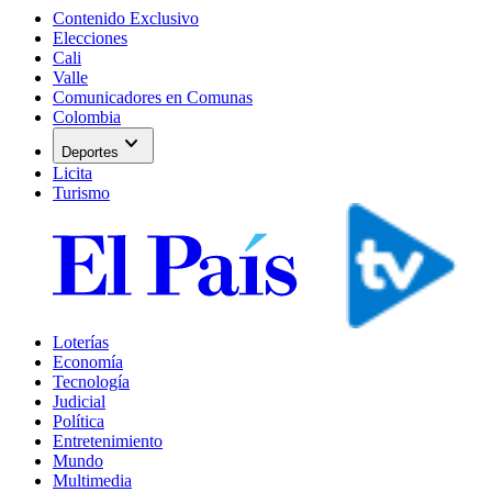
Contenido Exclusivo
Elecciones
Cali
Valle
Comunicadores en Comunas
Colombia
expand_more
Deportes
Licita
Turismo
Loterías
Economía
Tecnología
Judicial
Política
Entretenimiento
Mundo
Multimedia