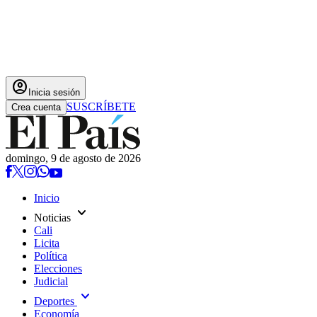
account_circle
Inicia sesión
SUSCRÍBETE
Crea cuenta
domingo, 9 de agosto de 2026
Inicio
expand_more
Noticias
Cali
Licita
Política
Elecciones
Judicial
expand_more
Deportes
Economía