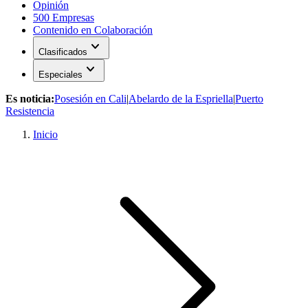
Opinión
500 Empresas
Contenido en Colaboración
expand_more
Clasificados
expand_more
Especiales
Es noticia:
Posesión en Cali
|
Abelardo de la Espriella
|
Puerto
Resistencia
Inicio