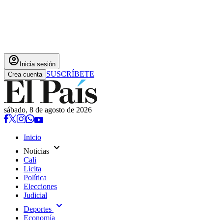
account_circle
Inicia sesión
SUSCRÍBETE
Crea cuenta
sábado, 8 de agosto de 2026
Inicio
expand_more
Noticias
Cali
Licita
Política
Elecciones
Judicial
expand_more
Deportes
Economía