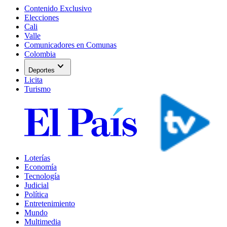
Contenido Exclusivo
Elecciones
Cali
Valle
Comunicadores en Comunas
Colombia
expand_more
Deportes
Licita
Turismo
Loterías
Economía
Tecnología
Judicial
Política
Entretenimiento
Mundo
Multimedia