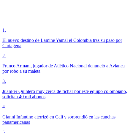
1
.
El nuevo destino de Lamine Yamal el Colombia tras su paso por
Cartagena
2
.
Franco Armani, jugador de Atlético Nacional denunció a Avianca
por robo a su maleta
3
.
JuanFer Quintero muy cerca de fichar por este equipo colombiano,
solicitan 40 mil abonos
4
.
Gianni Infantino aterrizó en Cali y sorprendió en las canchas
panamericanas
5
.