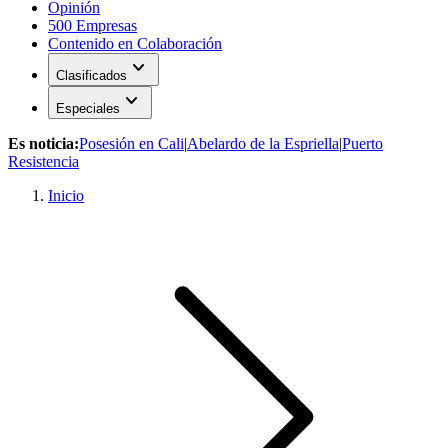
Opinión
500 Empresas
Contenido en Colaboración
expand_more
Clasificados
expand_more
Especiales
Es noticia:
Posesión en Cali
|
Abelardo de la Espriella
|
Puerto
Resistencia
Inicio