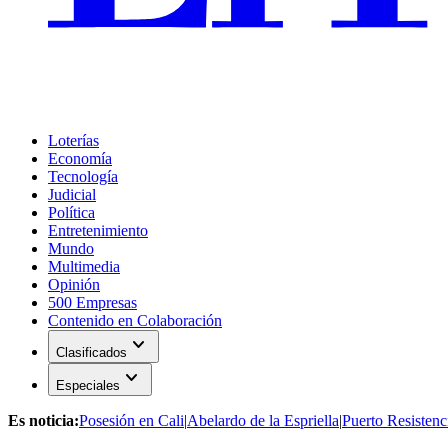
Loterías
Economía
Tecnología
Judicial
Política
Entretenimiento
Mundo
Multimedia
Opinión
500 Empresas
Contenido en Colaboración
expand_more
Clasificados
expand_more
Especiales
Es noticia:
Posesión en Cali
|
Abelardo de la Espriella
|
Puerto Resistenc