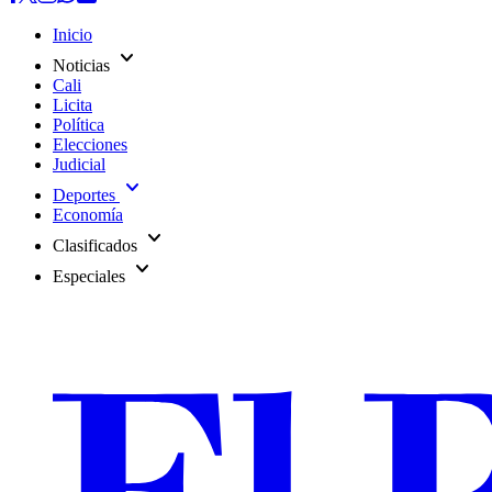
Inicio
expand_more
Noticias
Cali
Licita
Política
Elecciones
Judicial
expand_more
Deportes
Economía
expand_more
Clasificados
expand_more
Especiales