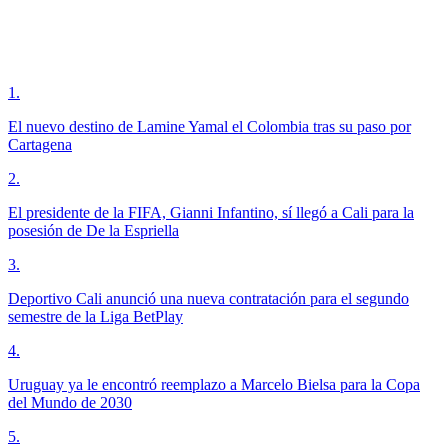
1
.
El nuevo destino de Lamine Yamal el Colombia tras su paso por
Cartagena
2
.
El presidente de la FIFA, Gianni Infantino, sí llegó a Cali para la
posesión de De la Espriella
3
.
Deportivo Cali anunció una nueva contratación para el segundo
semestre de la Liga BetPlay
4
.
Uruguay ya le encontró reemplazo a Marcelo Bielsa para la Copa
del Mundo de 2030
5
.