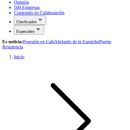
Opinión
500 Empresas
Contenido en Colaboración
expand_more
Clasificados
expand_more
Especiales
Es noticia:
Posesión en Cali
|
Abelardo de la Espriella
|
Puerto
Resistencia
Inicio