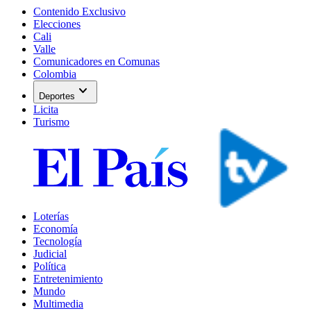
Contenido Exclusivo
Elecciones
Cali
Valle
Comunicadores en Comunas
Colombia
expand_more
Deportes
Licita
Turismo
Loterías
Economía
Tecnología
Judicial
Política
Entretenimiento
Mundo
Multimedia