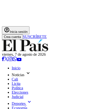
account_circle
Inicia sesión
SUSCRÍBETE
Crea cuenta
viernes, 7 de agosto de 2026
Inicio
expand_more
Noticias
Cali
Licita
Política
Elecciones
Judicial
expand_more
Deportes
Economía