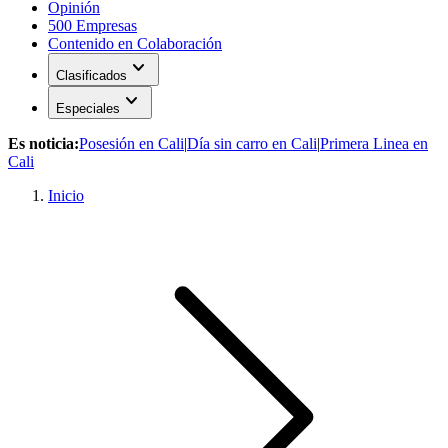
Opinión
500 Empresas
Contenido en Colaboración
expand_more
Clasificados
expand_more
Especiales
Es noticia:
Posesión en Cali
|
Día sin carro en Cali
|
Primera Linea en
Cali
Inicio