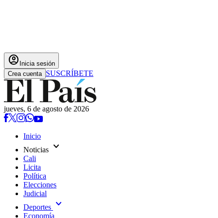
account_circle
Inicia sesión
SUSCRÍBETE
Crea cuenta
jueves, 6 de agosto de 2026
Inicio
expand_more
Noticias
Cali
Licita
Política
Elecciones
Judicial
expand_more
Deportes
Economía