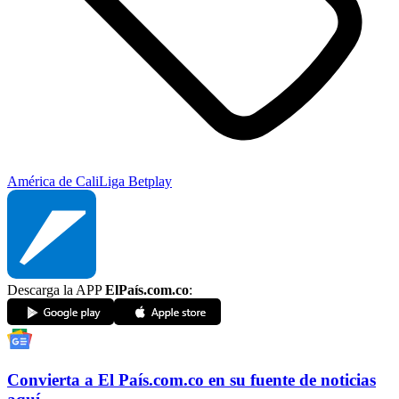
América de Cali
Liga Betplay
Descarga la APP
ElPaís.com.co
:
Convierta a
El País
.com.co
en su fuente de noticias