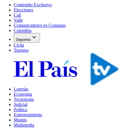
Contenido Exclusivo
Elecciones
Cali
Valle
Comunicadores en Comunas
Colombia
expand_more
Deportes
Licita
Turismo
Loterías
Economía
Tecnología
Judicial
Política
Entretenimiento
Mundo
Multimedia