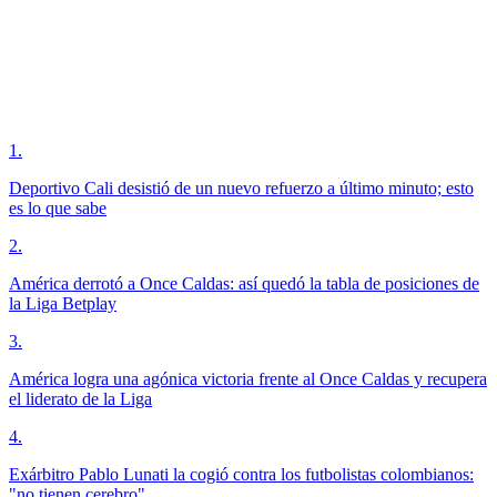
1
.
Deportivo Cali desistió de un nuevo refuerzo a último minuto; esto
es lo que sabe
2
.
América derrotó a Once Caldas: así quedó la tabla de posiciones de
la Liga Betplay
3
.
América logra una agónica victoria frente al Once Caldas y recupera
el liderato de la Liga
4
.
Exárbitro Pablo Lunati la cogió contra los futbolistas colombianos:
"no tienen cerebro"