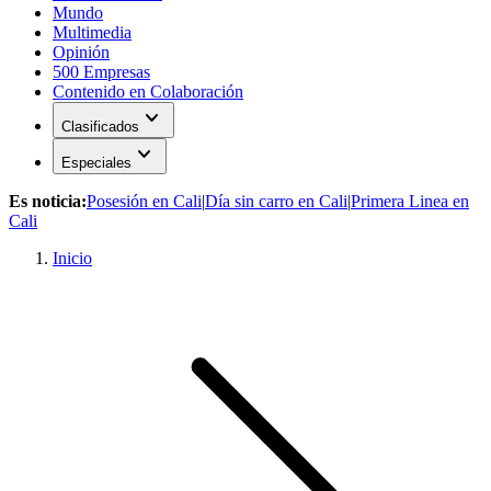
Mundo
Multimedia
Opinión
500 Empresas
Contenido en Colaboración
expand_more
Clasificados
expand_more
Especiales
Es noticia:
Posesión en Cali
|
Día sin carro en Cali
|
Primera Linea en
Cali
Inicio