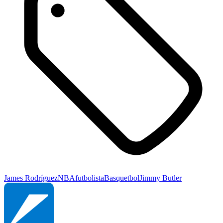
James Rodríguez
NBA
futbolista
Basquetbol
Jimmy Butler