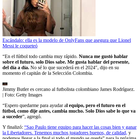
Escándalo: ella es la modelo de OnlyFans que asegura que Lionel
Messi le coqueteó
“En el fútbol todo cambia muy rápido.
Nunca me gustó hablar
sobre el futuro, solo Dios sabe. Me gusta hablar del presente,
del día a día.
No sé lo que sucederá en el 2024″, dijo en su
momento el capitán de la Selección Colombia.
Jimmy Butler es cercano al futbolista colombiano James Rodríguez.
| Foto:
Getty Images
“Espero quedarme para ayudar a
l equipo, pero el futuro en el
fútbol, como dije antes, cambia mucho. Solo Dios sabe lo que va
a suceder
”, agregó.
Y finalizó:
“Sao Paulo tiene equipo para hacer las cosas bien y ganar
la Libertadores. Tenemos muchos jugadores buenos, de calidad,
y
podemos llegar a la final si todo el mundo se queda” para la próxima