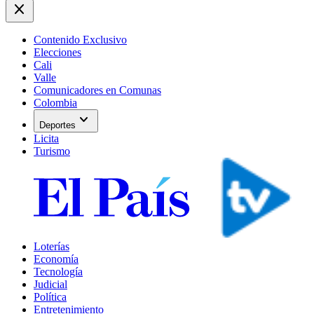
close
Contenido Exclusivo
Elecciones
Cali
Valle
Comunicadores en Comunas
Colombia
expand_more
Deportes
Licita
Turismo
Loterías
Economía
Tecnología
Judicial
Política
Entretenimiento