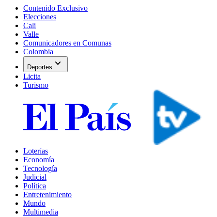
Contenido Exclusivo
Elecciones
Cali
Valle
Comunicadores en Comunas
Colombia
expand_more
Deportes
Licita
Turismo
Loterías
Economía
Tecnología
Judicial
Política
Entretenimiento
Mundo
Multimedia