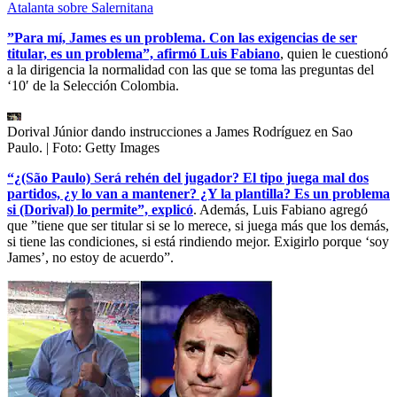
Atalanta sobre Salernitana
”Para mí, James es un problema. Con las exigencias de ser
titular, es un problema”, afirmó Luis Fabiano
, quien le cuestionó
a la dirigencia la normalidad con las que se toma las preguntas del
‘10′ de la Selección Colombia.
Dorival Júnior dando instrucciones a James Rodríguez en Sao
Paulo.
| Foto:
Getty Images
“¿(São Paulo) Será rehén del jugador? El tipo juega mal dos
partidos, ¿y lo van a mantener? ¿Y la plantilla? Es un problema
si (Dorival) lo permite”, explicó
. Además, Luis Fabiano agregó
que ”tiene que ser titular si se lo merece, si juega más que los demás,
si tiene las condiciones, si está rindiendo mejor. Exigirlo porque ‘soy
James’, no estoy de acuerdo”.