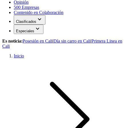
Opinión
500 Empresas
Contenido en Colaboración
expand_more
Clasificados
expand_more
Especiales
Es noticia:
Posesión en Cali
|
Día sin carro en Cali
|
Primera Linea en
Cali
Inicio