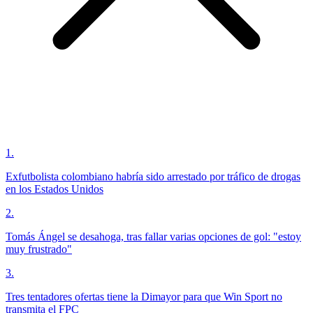
1
.
Exfutbolista colombiano habría sido arrestado por tráfico de drogas
en los Estados Unidos
2
.
Tomás Ángel se desahoga, tras fallar varias opciones de gol: "estoy
muy frustrado"
3
.
Tres tentadores ofertas tiene la Dimayor para que Win Sport no
transmita el FPC