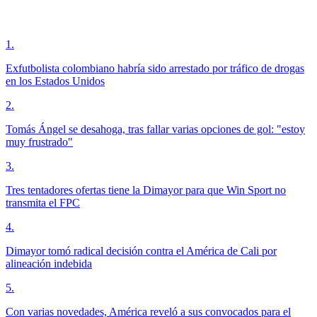
1
.
Exfutbolista colombiano habría sido arrestado por tráfico de drogas
en los Estados Unidos
2
.
Tomás Ángel se desahoga, tras fallar varias opciones de gol: "estoy
muy frustrado"
3
.
Tres tentadores ofertas tiene la Dimayor para que Win Sport no
transmita el FPC
4
.
Dimayor tomó radical decisión contra el América de Cali por
alineación indebida
5
.
Con varias novedades, América reveló a sus convocados para el