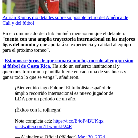
Adrián Ramos dio detalles sobre su posible retiro del América de
Cali y del fútbol
En el comunicado del club también mencionan que el delantero
“
cuenta con una amplia trayectoria internacional en las mejores
ligas del mundo
y que aportará su experiencia y calidad al equipo
para el próximo torneo”.
“
Estamos seguros de que sumará mucho, no solo al equipo sino
al fútbol de Costa Rica.
Ha sido un esfuerzo institucional y
queremos formar una plantilla fuerte en cada una de sus líneas y
ganar todo lo que se venga”, añadieron.
¡Bienvenido Iago Falque! El futbolista español de
ámplio recorrido internacional es nuevo jugador de
LDA por un periodo de un año.
¡Éxitos con la rojinegra!
Nota completa acá:
https://t.co/E4oP4BUKqx
pic.twitter.com/J1wamkP24R
— Alajuelense Oficial (@ldacr)
May 30, 2024