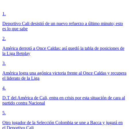
1
.
Deportivo Cali desistió de un nuevo refuerzo a último minuto; esto
es lo que sabe
2
.
América derrotó a Once Caldas: así quedó la tabla de posiciones de
la Liga Betplay
3
.
América logra una agónica victoria frente al Once Caldas y recupera
el liderato de la Liga
4
.
D.T del América de Cali, entra en crisis por esta situación de cara al
partido contra Nacional
5
.
Otro jugador de la Selección Colombia se une a Bacca y jugará en
el Deportivo Cali