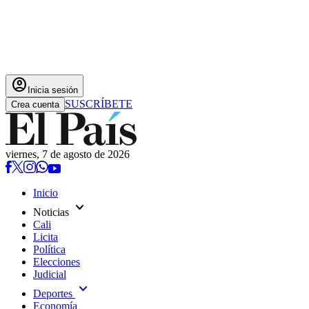
account_circle
Inicia sesión
SUSCRÍBETE
Crea cuenta
viernes, 7 de agosto de 2026
Inicio
expand_more
Noticias
Cali
Licita
Política
Elecciones
Judicial
expand_more
Deportes
Economía