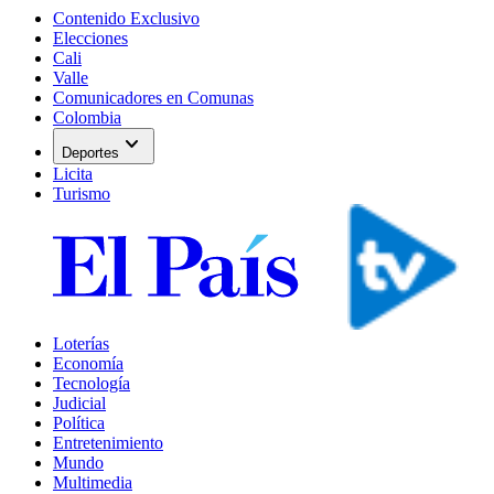
Contenido Exclusivo
Elecciones
Cali
Valle
Comunicadores en Comunas
Colombia
expand_more
Deportes
Licita
Turismo
Loterías
Economía
Tecnología
Judicial
Política
Entretenimiento
Mundo
Multimedia