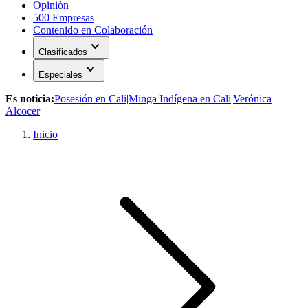
Opinión
500 Empresas
Contenido en Colaboración
expand_more
Clasificados
expand_more
Especiales
Es noticia:
Posesión en Cali
|
Minga Indígena en Cali
|
Verónica
Alcocer
Inicio