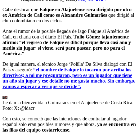
Cabe destacar que
Falque en Alajuelense será dirigido por otro
ex América de Cali como es Alexandre Guimarães
que dirigió al
club colombiano en dos ciclos.
Ante el rumor de la posible llegada de Iago Falque al América de
Cali, en charla con el diario El País,
Tulio Gómez tajantemente
afirmó: “el regreso de Falque es difícil porque lleva casi año y
medio sin jugar; si viene, será para pasear, pero no para el
América.”
De igual manera, el técnico Jorge ‘Polilla’ Da Silva dialogó con El
País y aseguró:
“el nombre de Falque lo tocaron por arriba los
directivos; a mi me preguntaron, pero es un jugador que tiene
un año sin jugar y ese detalle no me gusta mucho. Sin embargo,
vamos a esperar a ver qué se decide”.
Le dan la bienvenida a Guimaraes en el Alajuelense de Costa Rica.
|
Foto:
X: @ldacr
Con esto, se conoció que las intenciones de contratar al jugador
español solo eran posibles rumores y que ahora,
ya se encuentra en
las filas del equipo costarricense.