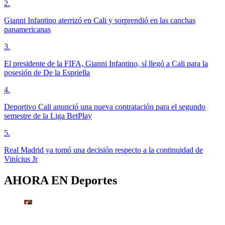
2
.
Gianni Infantino aterrizó en Cali y sorprendió en las canchas
panamericanas
3
.
El presidente de la FIFA, Gianni Infantino, sí llegó a Cali para la
posesión de De la Espriella
4
.
Deportivo Cali anunció una nueva contratación para el segundo
semestre de la Liga BetPlay
5
.
Real Madrid ya tomó una decisión respecto a la continuidad de
Vinícius Jr
AHORA EN
Deportes