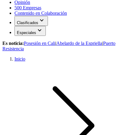
Opinión
500 Empresas
Contenido en Colaboración
expand_more
Clasificados
expand_more
Especiales
Es noticia:
Posesión en Cali
|
Abelardo de la Espriella
|
Puerto
Resistencia
Inicio