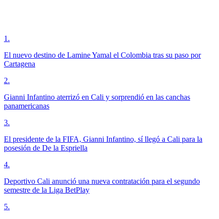
1
.
El nuevo destino de Lamine Yamal el Colombia tras su paso por
Cartagena
2
.
Gianni Infantino aterrizó en Cali y sorprendió en las canchas
panamericanas
3
.
El presidente de la FIFA, Gianni Infantino, sí llegó a Cali para la
posesión de De la Espriella
4
.
Deportivo Cali anunció una nueva contratación para el segundo
semestre de la Liga BetPlay
5
.