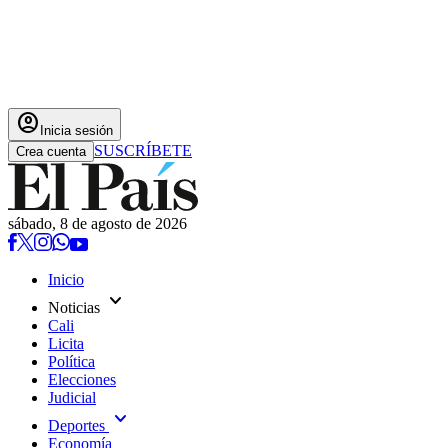
account_circle
Inicia sesión
SUSCRÍBETE
Crea cuenta
sábado, 8 de agosto de 2026
Inicio
expand_more
Noticias
Cali
Licita
Política
Elecciones
Judicial
expand_more
Deportes
Economía