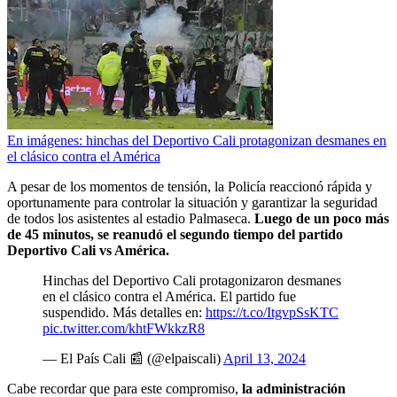
En imágenes: hinchas del Deportivo Cali protagonizan desmanes en
el clásico contra el América
A pesar de los momentos de tensión, la Policía reaccionó rápida y
oportunamente para controlar la situación y garantizar la seguridad
de todos los asistentes al estadio Palmaseca.
Luego de un poco más
de 45 minutos, se reanudó el segundo tiempo del partido
Deportivo Cali vs América.
Hinchas del Deportivo Cali protagonizaron desmanes
en el clásico contra el América. El partido fue
suspendido. Más detalles en:
https://t.co/ItgvpSsKTC
pic.twitter.com/khtFWkkzR8
— El País Cali 📰 (@elpaiscali)
April 13, 2024
Cabe recordar que para este compromiso,
la administración