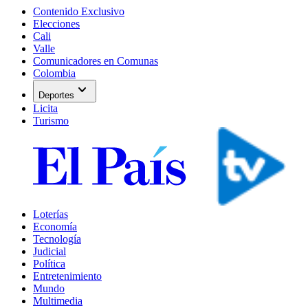
Contenido Exclusivo
Elecciones
Cali
Valle
Comunicadores en Comunas
Colombia
expand_more
Deportes
Licita
Turismo
Loterías
Economía
Tecnología
Judicial
Política
Entretenimiento
Mundo
Multimedia