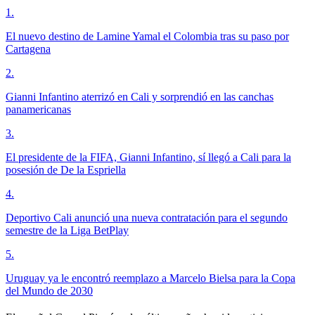
1
.
El nuevo destino de Lamine Yamal el Colombia tras su paso por
Cartagena
2
.
Gianni Infantino aterrizó en Cali y sorprendió en las canchas
panamericanas
3
.
El presidente de la FIFA, Gianni Infantino, sí llegó a Cali para la
posesión de De la Espriella
4
.
Deportivo Cali anunció una nueva contratación para el segundo
semestre de la Liga BetPlay
5
.
Uruguay ya le encontró reemplazo a Marcelo Bielsa para la Copa
del Mundo de 2030