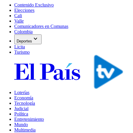
Contenido Exclusivo
Elecciones
Cali
Valle
Comunicadores en Comunas
Colombia
expand_more
Deportes
Licita
Turismo
Loterías
Economía
Tecnología
Judicial
Política
Entretenimiento
Mundo
Multimedia