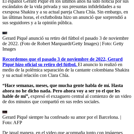
El español Gerard Piqué en los últimos años ha sido noticia por sus
escándalos de la vida privada y sus presuntas infidelidades a su
exesposa Shakira y a su actual pareja Chara Chía. Sin embargo, en
las últimas horas, el exfutbolista hizo un anunció que sorprendió a
sus seguidores y a la opinión pública.
Gerard Piqué anunció su retiro del fútbol el pasado 3 de noviembre
de 2022. (Foto de Robert Marquardt/Getty Images)
| Foto:
Getty
Images
Recordemos que el pasado 3 de noviembre de 2022, Gerard
Piqué hizo oficial su retiro del fútbol.
El anuncio lo realizó en
medio de la polémica separación de la cantante colombiana Shakira
y su actual relación con Clara Chía.
“Hace semanas, meses, que mucha gente habla de mí. Hasta
ahora no he dicho nada. Pero ahora voy a ser yo el que les
hable de mí”,
expresó el exzaguero central al comienzo de un video
de dos minutos que compartió en sus redes sociales.
Gerard Piqué siempre ha confesado su amor por el Barcelona.
|
Foto:
AFP
De igual manera, en el video que acompaña junto con imágenes