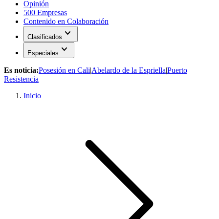
Opinión
500 Empresas
Contenido en Colaboración
expand_more
Clasificados
expand_more
Especiales
Es noticia:
Posesión en Cali
|
Abelardo de la Espriella
|
Puerto
Resistencia
Inicio