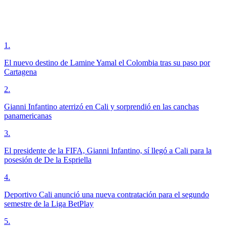
1
.
El nuevo destino de Lamine Yamal el Colombia tras su paso por
Cartagena
2
.
Gianni Infantino aterrizó en Cali y sorprendió en las canchas
panamericanas
3
.
El presidente de la FIFA, Gianni Infantino, sí llegó a Cali para la
posesión de De la Espriella
4
.
Deportivo Cali anunció una nueva contratación para el segundo
semestre de la Liga BetPlay
5
.