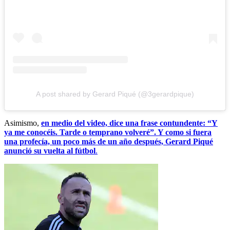
A post shared by Gerard Piqué (@3gerardpique)
Asimismo,
en medio del video, dice una frase contundente: “Y
ya me conocéis. Tarde o temprano volveré”. Y como si fuera
una profecía, un poco más de un año después, Gerard Piqué
anunció su vuelta al fútbol
.