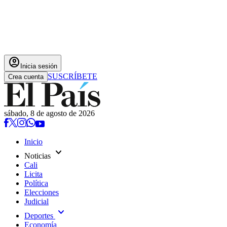
account_circle
Inicia sesión
SUSCRÍBETE
Crea cuenta
sábado, 8 de agosto de 2026
Inicio
expand_more
Noticias
Cali
Licita
Política
Elecciones
Judicial
expand_more
Deportes
Economía