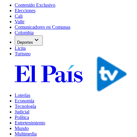
Contenido Exclusivo
Elecciones
Cali
Valle
Comunicadores en Comunas
Colombia
expand_more
Deportes
Licita
Turismo
Loterías
Economía
Tecnología
Judicial
Política
Entretenimiento
Mundo
Multimedia