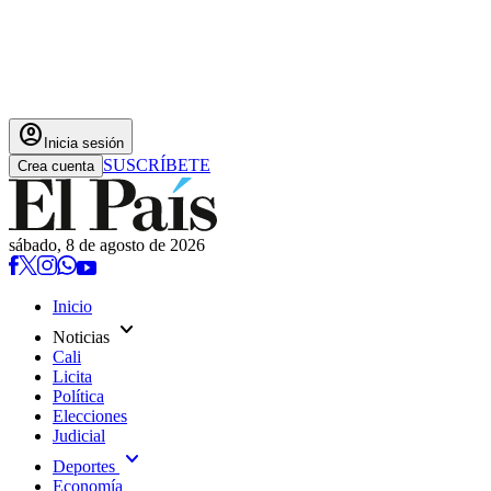
account_circle
Inicia sesión
SUSCRÍBETE
Crea cuenta
sábado, 8 de agosto de 2026
Inicio
expand_more
Noticias
Cali
Licita
Política
Elecciones
Judicial
expand_more
Deportes
Economía