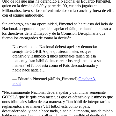
Uno de los que más ha defendido a Nacional es Eduardo Pimentel,
quien en la década del 80 y parte del 90, cuando jugaba en
Millonarios, tuvo serios enfrentamientos en la cancha y fuera de ella,
con el equipo antioqueño.
Sin embargo, en esta oportunidad, Pimentel se ha puesto del lado de
Nacional, asegurando que debe apelar el fallo, criticando de paso a
los directivos de la Dimayor y de la Comisión Disciplinaria que
fueron los encargados de tomar la decisión.
Necesariamente Nacional deberá apelar y denunciar
semejante GORILA q le quisieron meter, es q es
ofensivo y lastimoso q unos tribunales fallen de esa
manera y “tan hábil de interpretar los reglamentos a su
manera” el futbol esta como el Pais descuadernado y
nadie hace nada a…
— Eduardo Pimentel (@Edo_Pimentel)
October 3,
2024
“Necesariamente Nacional deberá apelar y denunciar semejante
GORILA que le quisieron meter, es que es ofensivo y lastimoso que
unos tribunales fallen de esa manera, y “tan hábil de interpretar los
reglamentos a su manera”. El futbol está como el país,
descuadernado, y nadie hace nada, a nadie le importa, nos da miedo
hablar por que si no nos callan a la brava”, escribió el dueño del