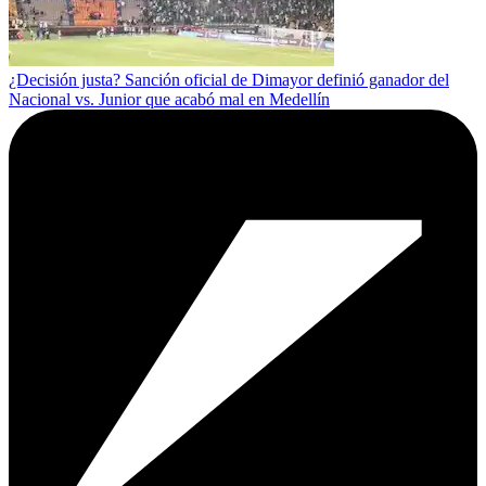
¿Decisión justa? Sanción oficial de Dimayor definió ganador del
Nacional vs. Junior que acabó mal en Medellín