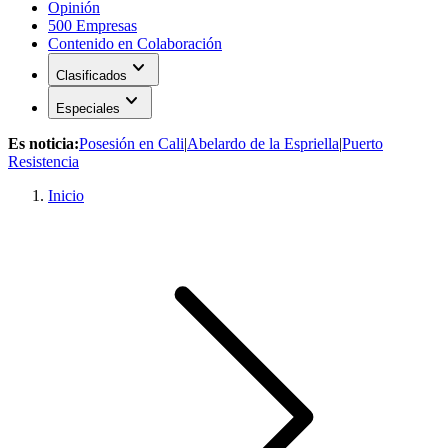
Opinión
500 Empresas
Contenido en Colaboración
expand_more
Clasificados
expand_more
Especiales
Es noticia:
Posesión en Cali
|
Abelardo de la Espriella
|
Puerto
Resistencia
Inicio