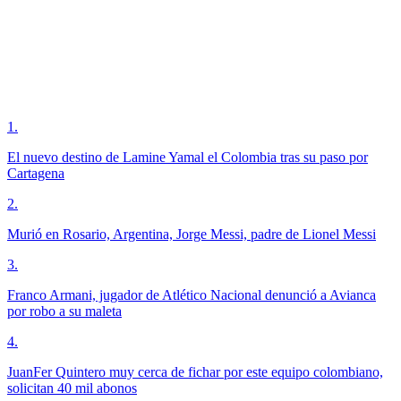
1
.
El nuevo destino de Lamine Yamal el Colombia tras su paso por
Cartagena
2
.
Murió en Rosario, Argentina, Jorge Messi, padre de Lionel Messi
3
.
Franco Armani, jugador de Atlético Nacional denunció a Avianca
por robo a su maleta
4
.
JuanFer Quintero muy cerca de fichar por este equipo colombiano,
solicitan 40 mil abonos