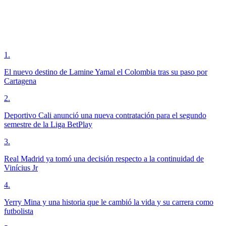
1
.
El nuevo destino de Lamine Yamal el Colombia tras su paso por
Cartagena
2
.
Deportivo Cali anunció una nueva contratación para el segundo
semestre de la Liga BetPlay
3
.
Real Madrid ya tomó una decisión respecto a la continuidad de
Vinícius Jr
4
.
Yerry Mina y una historia que le cambió la vida y su carrera como
futbolista