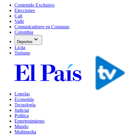
Contenido Exclusivo
Elecciones
Cali
Valle
Comunicadores en Comunas
Colombia
expand_more
Deportes
Licita
Turismo
Loterías
Economía
Tecnología
Judicial
Política
Entretenimiento
Mundo
Multimedia