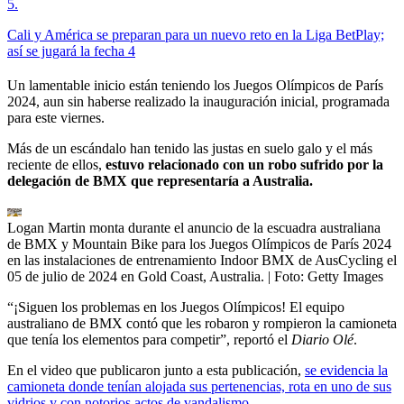
5
.
Cali y América se preparan para un nuevo reto en la Liga BetPlay;
así se jugará la fecha 4
Un lamentable inicio están teniendo los Juegos Olímpicos de París
2024, aun sin haberse realizado la inauguración inicial, programada
para este viernes.
Más de un escándalo han tenido las justas en suelo galo y el más
reciente de ellos,
estuvo relacionado con un robo sufrido por la
delegación de BMX que representaría a Australia.
Logan Martin monta durante el anuncio de la escuadra australiana
de BMX y Mountain Bike para los Juegos Olímpicos de París 2024
en las instalaciones de entrenamiento Indoor BMX de AusCycling el
05 de julio de 2024 en Gold Coast, Australia.
| Foto:
Getty Images
“¡Siguen los problemas en los Juegos Olímpicos! El equipo
australiano de BMX contó que les robaron y rompieron la camioneta
que tenía los elementos para competir”, reportó el
Diario Olé
.
En el video que publicaron junto a esta publicación,
se evidencia la
camioneta donde tenían alojada sus pertenencias, rota en uno de sus
vidrios y con notorios actos de vandalismo.