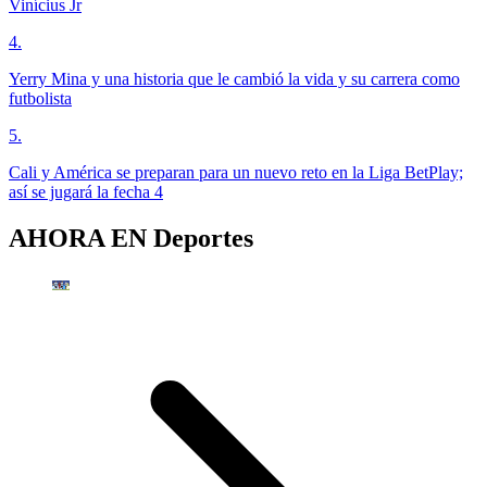
Vinícius Jr
4
.
Yerry Mina y una historia que le cambió la vida y su carrera como
futbolista
5
.
Cali y América se preparan para un nuevo reto en la Liga BetPlay;
así se jugará la fecha 4
AHORA EN
Deportes