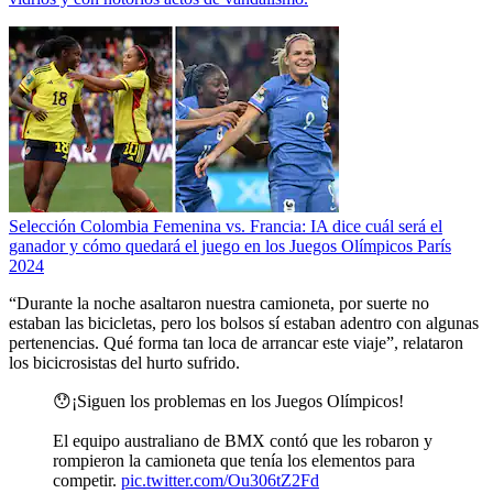
Selección Colombia Femenina vs. Francia: IA dice cuál será el
ganador y cómo quedará el juego en los Juegos Olímpicos París
2024
“Durante la noche asaltaron nuestra camioneta, por suerte no
estaban las bicicletas, pero los bolsos sí estaban adentro con algunas
pertenencias. Qué forma tan loca de arrancar este viaje”, relataron
los bicicrosistas del hurto sufrido.
😯¡Siguen los problemas en los Juegos Olímpicos!
El equipo australiano de BMX contó que les robaron y
rompieron la camioneta que tenía los elementos para
competir.
pic.twitter.com/Ou306tZ2Fd