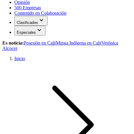
Opinión
500 Empresas
Contenido en Colaboración
expand_more
Clasificados
expand_more
Especiales
Es noticia:
Posesión en Cali
|
Minga Indígena en Cali
|
Verónica
Alcocer
Inicio