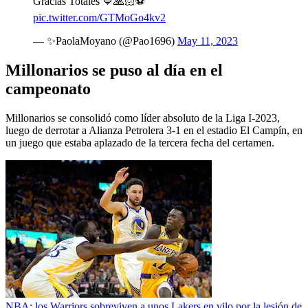
Gracias Totales 💙🙏🏻⚽️
pic.twitter.com/GTMoGo4kv2
— ✨PaolaMoyano (@Pao1696)
May 11, 2023
Millonarios se puso al día en el
campeonato
Millonarios se consolidó como líder absoluto de la Liga I-2023,
luego de derrotar a Alianza Petrolera 3-1 en el estadio El Campín, en
un juego que estaba aplazado de la tercera fecha del certamen.
NBA: los Warriors sobreviven a unos Lakers en vilo por la lesión de