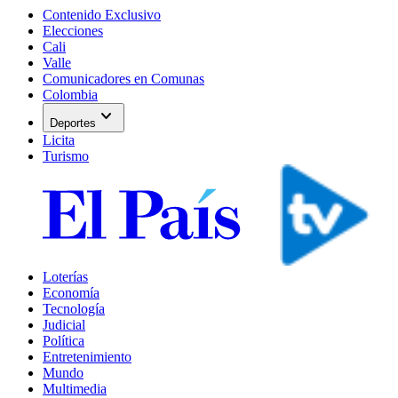
Contenido Exclusivo
Elecciones
Cali
Valle
Comunicadores en Comunas
Colombia
expand_more
Deportes
Licita
Turismo
Loterías
Economía
Tecnología
Judicial
Política
Entretenimiento
Mundo
Multimedia