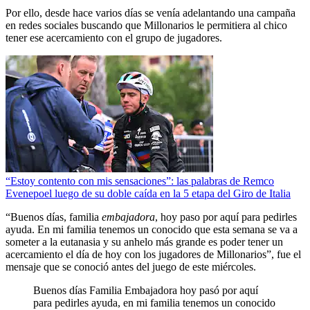
Por ello, desde hace varios días se venía adelantando una campaña
en redes sociales buscando que Millonarios le permitiera al chico
tener ese acercamiento con el grupo de jugadores.
“Estoy contento con mis sensaciones”: las palabras de Remco
Evenepoel luego de su doble caída en la 5 etapa del Giro de Italia
“Buenos días, familia
embajadora
, hoy paso por aquí para pedirles
ayuda. En mi familia tenemos un conocido que esta semana se va a
someter a la eutanasia y su anhelo más grande es poder tener un
acercamiento el día de hoy con los jugadores de Millonarios”, fue el
mensaje que se conoció antes del juego de este miércoles.
Buenos días Familia Embajadora hoy pasó por aquí
para pedirles ayuda, en mi familia tenemos un conocido