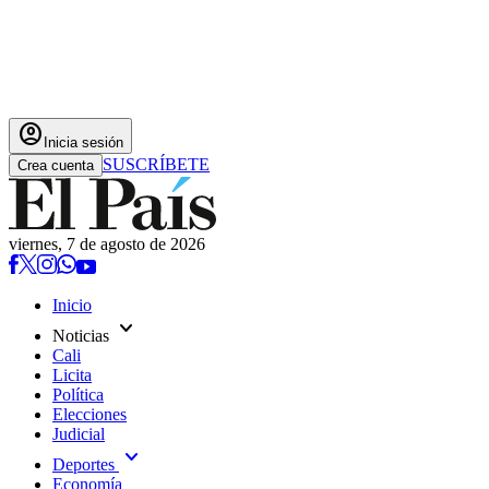
account_circle
Inicia sesión
SUSCRÍBETE
Crea cuenta
viernes, 7 de agosto de 2026
Inicio
expand_more
Noticias
Cali
Licita
Política
Elecciones
Judicial
expand_more
Deportes
Economía