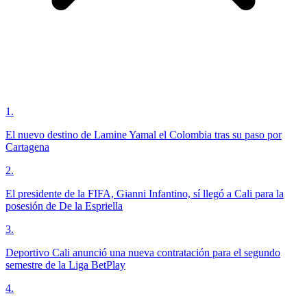
1
.
El nuevo destino de Lamine Yamal el Colombia tras su paso por
Cartagena
2
.
El presidente de la FIFA, Gianni Infantino, sí llegó a Cali para la
posesión de De la Espriella
3
.
Deportivo Cali anunció una nueva contratación para el segundo
semestre de la Liga BetPlay
4
.