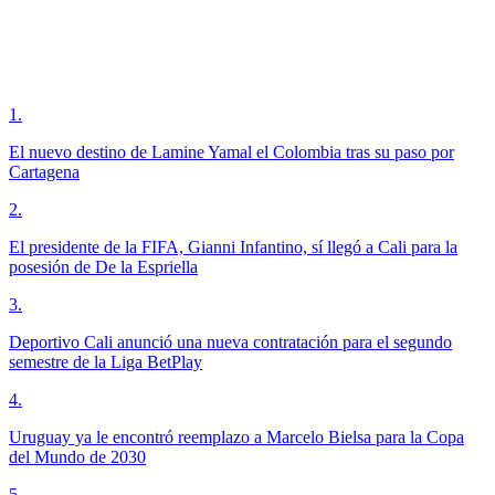
1
.
El nuevo destino de Lamine Yamal el Colombia tras su paso por
Cartagena
2
.
El presidente de la FIFA, Gianni Infantino, sí llegó a Cali para la
posesión de De la Espriella
3
.
Deportivo Cali anunció una nueva contratación para el segundo
semestre de la Liga BetPlay
4
.
Uruguay ya le encontró reemplazo a Marcelo Bielsa para la Copa
del Mundo de 2030
5
.