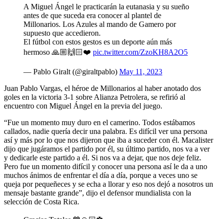
A Miguel Ángel le practicarán la eutanasia y su sueño
antes de que suceda era conocer al plantel de
Millonarios. Los Azules al mando de Gamero por
supuesto que accedieron.
El fútbol con estos gestos es un deporte aún más
hermoso 🙏🏼🙌🏻❤️
pic.twitter.com/ZzoKH8A2O5
— Pablo Giralt (@giraltpablo)
May 11, 2023
Juan Pablo Vargas, el héroe de Millonarios al haber anotado dos
goles en la victoria 3-1 sobre Alianza Petrolera, se refirió al
encuentro con Miguel Ángel en la previa del juego.
“Fue un momento muy duro en el camerino. Todos estábamos
callados, nadie quería decir una palabra. Es difícil ver una persona
así y más por lo que nos dijeron que iba a suceder con él. Macalister
dijo que jugáramos el partido por él, su último partido, nos va a ver
y dedicarle este partido a él. Si nos va a dejar, que nos deje feliz.
Pero fue un momento difícil y conocer una persona así le da a uno
muchos ánimos de enfrentar el día a día, porque a veces uno se
queja por pequeñeces y se echa a llorar y eso nos dejó a nosotros un
mensaje bastante grande”, dijo el defensor mundialista con la
selección de Costa Rica.