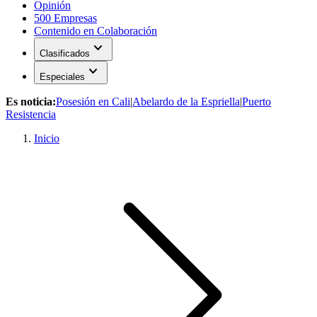
Opinión
500 Empresas
Contenido en Colaboración
expand_more
Clasificados
expand_more
Especiales
Es noticia:
Posesión en Cali
|
Abelardo de la Espriella
|
Puerto
Resistencia
Inicio