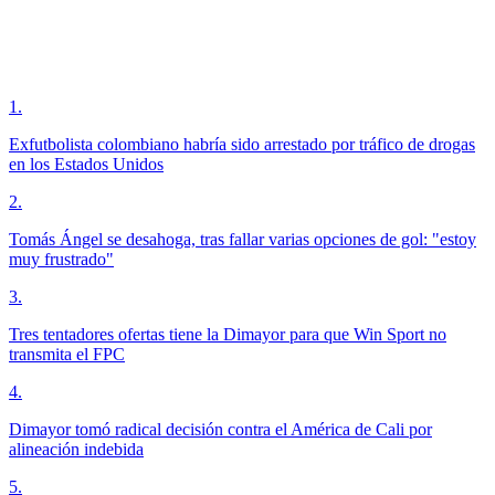
1
.
Exfutbolista colombiano habría sido arrestado por tráfico de drogas
en los Estados Unidos
2
.
Tomás Ángel se desahoga, tras fallar varias opciones de gol: "estoy
muy frustrado"
3
.
Tres tentadores ofertas tiene la Dimayor para que Win Sport no
transmita el FPC
4
.
Dimayor tomó radical decisión contra el América de Cali por
alineación indebida
5
.