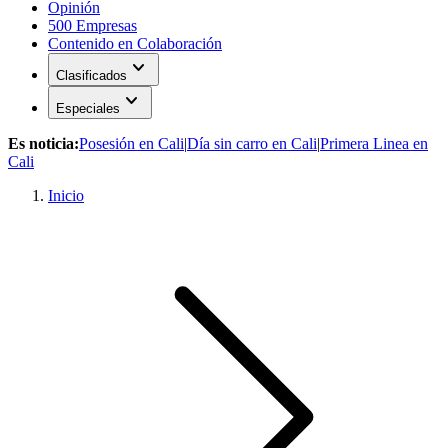
Opinión
500 Empresas
Contenido en Colaboración
expand_more
Clasificados
expand_more
Especiales
Es noticia:
Posesión en Cali
|
Día sin carro en Cali
|
Primera Linea en
Cali
Inicio