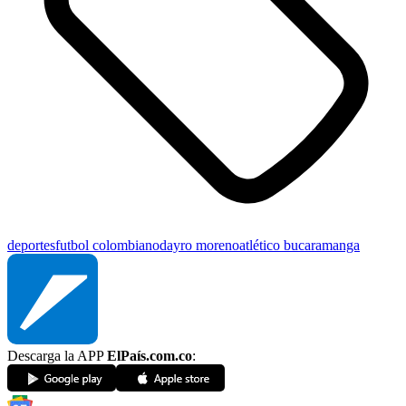
deportes
futbol colombiano
dayro moreno
atlético bucaramanga
Descarga la APP
ElPaís.com.co
: