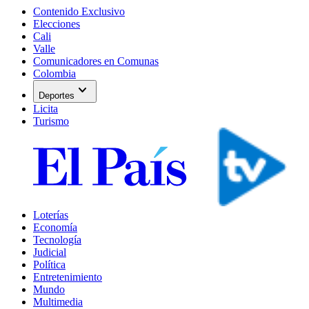
Contenido Exclusivo
Elecciones
Cali
Valle
Comunicadores en Comunas
Colombia
expand_more
Deportes
Licita
Turismo
Loterías
Economía
Tecnología
Judicial
Política
Entretenimiento
Mundo
Multimedia