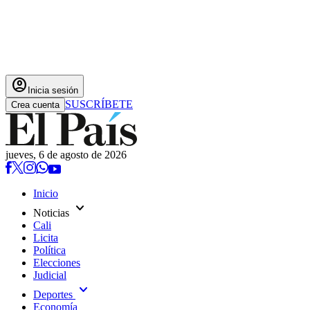
account_circle
Inicia sesión
SUSCRÍBETE
Crea cuenta
jueves, 6 de agosto de 2026
Inicio
expand_more
Noticias
Cali
Licita
Política
Elecciones
Judicial
expand_more
Deportes
Economía