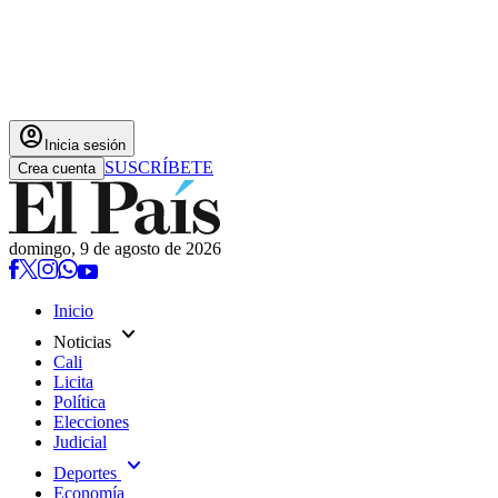
account_circle
Inicia sesión
SUSCRÍBETE
Crea cuenta
domingo, 9 de agosto de 2026
Inicio
expand_more
Noticias
Cali
Licita
Política
Elecciones
Judicial
expand_more
Deportes
Economía