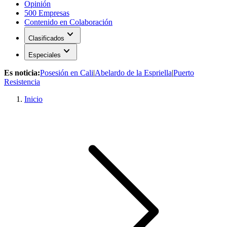
Opinión
500 Empresas
Contenido en Colaboración
expand_more
Clasificados
expand_more
Especiales
Es noticia:
Posesión en Cali
|
Abelardo de la Espriella
|
Puerto
Resistencia
Inicio