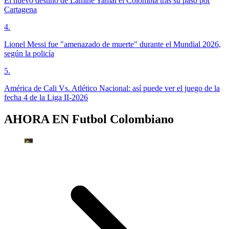
El nuevo destino de Lamine Yamal el Colombia tras su paso por
Cartagena
4
.
Lionel Messi fue "amenazado de muerte" durante el Mundial 2026,
según la policía
5
.
América de Cali Vs. Atlético Nacional: así puede ver el juego de la
fecha 4 de la Liga II-2026
AHORA EN
Futbol Colombiano