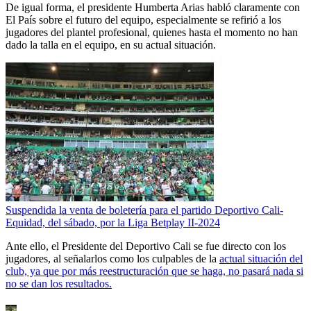
De igual forma, el presidente Humberta Arias habló claramente con
El País sobre el futuro del equipo, especialmente se refirió a los
jugadores del plantel profesional, quienes hasta el momento no han
dado la talla en el equipo, en su actual situación.
Suspendida la venta de boletería para el partido Deportivo Cali-
Equidad, del sábado, por la Liga Betplay II-2024
Ante ello, el Presidente del Deportivo Cali se fue directo con los
jugadores, al señalarlos como los culpables de la
actual situación del
club, ya que por más reestructuración que se haga, no pasará nada si
no se dan los resultados.