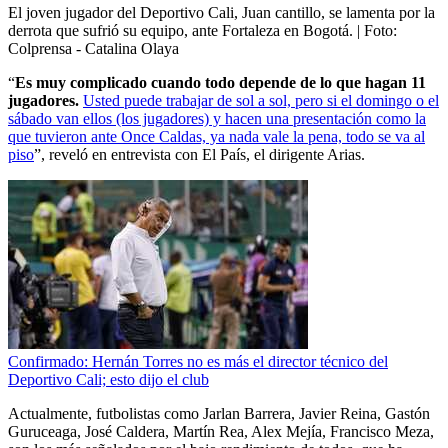
El joven jugador del Deportivo Cali, Juan cantillo, se lamenta por la
derrota que sufrió su equipo, ante Fortaleza en Bogotá.
| Foto:
Colprensa - Catalina Olaya
“
Es muy complicado cuando todo depende de lo que hagan 11
jugadores.
Usted puede trabajar de sol a sol, pero si el domingo o el
sábado van ellos (los jugadores) y hacen una presentación como la
que tuvieron ante Once Caldas, ya nada vale la pena, todo se va al
piso
”, reveló en entrevista con El País, el dirigente Arias.
Confirmado: Hernán Torres no es más el director técnico del
Deportivo Cali; esto dijo el club
Actualmente, futbolistas como Jarlan Barrera, Javier Reina, Gastón
Guruceaga, José Caldera, Martín Rea, Alex Mejía, Francisco Meza,