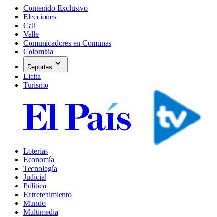
Contenido Exclusivo
Elecciones
Cali
Valle
Comunicadores en Comunas
Colombia
expand_more
Deportes
Licita
Turismo
Loterías
Economía
Tecnología
Judicial
Política
Entretenimiento
Mundo
Multimedia