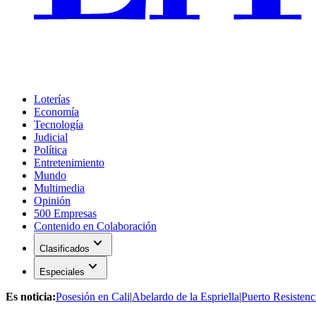
Loterías
Economía
Tecnología
Judicial
Política
Entretenimiento
Mundo
Multimedia
Opinión
500 Empresas
Contenido en Colaboración
expand_more
Clasificados
expand_more
Especiales
Es noticia:
Posesión en Cali
|
Abelardo de la Espriella
|
Puerto Resistenc