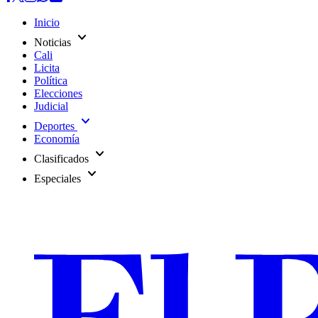
Inicio
expand_more
Noticias
Cali
Licita
Política
Elecciones
Judicial
expand_more
Deportes
Economía
expand_more
Clasificados
expand_more
Especiales