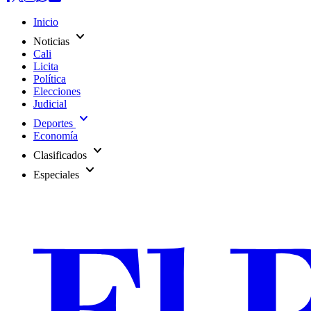
Inicio
expand_more
Noticias
Cali
Licita
Política
Elecciones
Judicial
expand_more
Deportes
Economía
expand_more
Clasificados
expand_more
Especiales