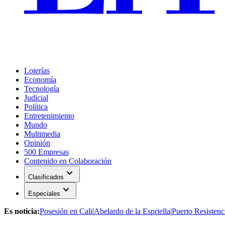
Loterías
Economía
Tecnología
Judicial
Política
Entretenimiento
Mundo
Multimedia
Opinión
500 Empresas
Contenido en Colaboración
expand_more
Clasificados
expand_more
Especiales
Es noticia:
Posesión en Cali
|
Abelardo de la Espriella
|
Puerto Resistenc