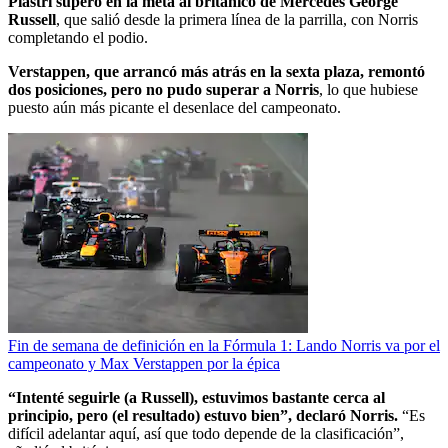
Piastri superó en la meta al británico de Mercedes George
Russell
, que salió desde la primera línea de la parrilla, con Norris
completando el podio.
Verstappen, que arrancó más atrás en la sexta plaza, remontó
dos posiciones, pero no pudo superar a Norris
, lo que hubiese
puesto aún más picante el desenlace del campeonato.
Fin de semana de definición en la Fórmula 1: Lando Norris va por el
campeonato y Max Verstappen por la épica
“Intenté seguirle (a Russell), estuvimos bastante cerca al
principio, pero (el resultado) estuvo bien”, declaró Norris.
“Es
difícil adelantar aquí, así que todo depende de la clasificación”,