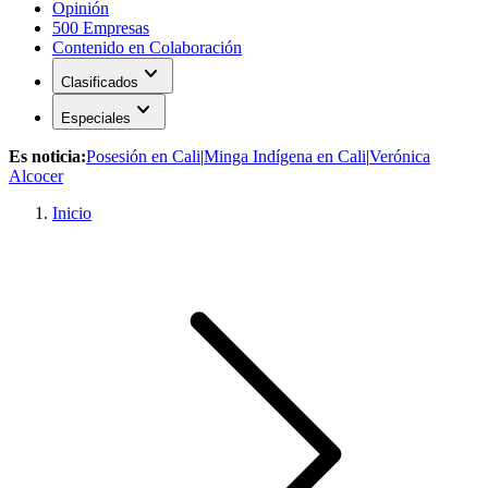
Opinión
500 Empresas
Contenido en Colaboración
expand_more
Clasificados
expand_more
Especiales
Es noticia:
Posesión en Cali
|
Minga Indígena en Cali
|
Verónica
Alcocer
Inicio