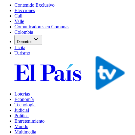
Contenido Exclusivo
Elecciones
Cali
Valle
Comunicadores en Comunas
Colombia
expand_more
Deportes
Licita
Turismo
Loterías
Economía
Tecnología
Judicial
Política
Entretenimiento
Mundo
Multimedia