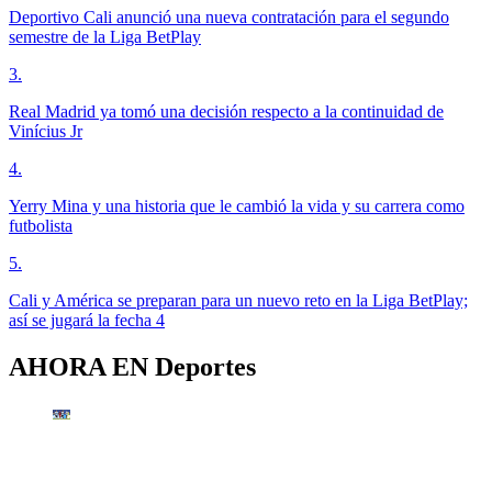
Deportivo Cali anunció una nueva contratación para el segundo
semestre de la Liga BetPlay
3
.
Real Madrid ya tomó una decisión respecto a la continuidad de
Vinícius Jr
4
.
Yerry Mina y una historia que le cambió la vida y su carrera como
futbolista
5
.
Cali y América se preparan para un nuevo reto en la Liga BetPlay;
así se jugará la fecha 4
AHORA EN
Deportes