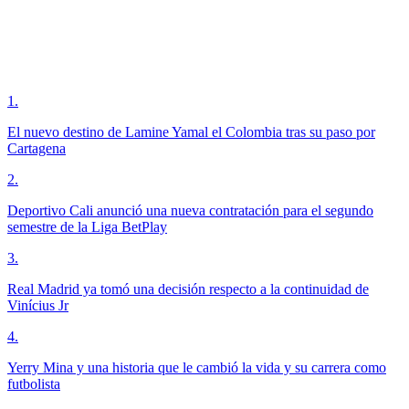
1
.
El nuevo destino de Lamine Yamal el Colombia tras su paso por
Cartagena
2
.
Deportivo Cali anunció una nueva contratación para el segundo
semestre de la Liga BetPlay
3
.
Real Madrid ya tomó una decisión respecto a la continuidad de
Vinícius Jr
4
.
Yerry Mina y una historia que le cambió la vida y su carrera como
futbolista