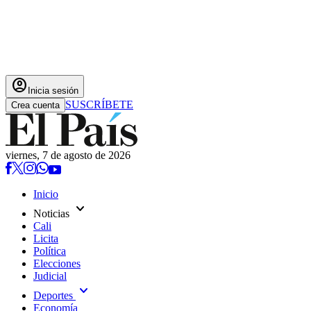
account_circle
Inicia sesión
SUSCRÍBETE
Crea cuenta
viernes, 7 de agosto de 2026
Inicio
expand_more
Noticias
Cali
Licita
Política
Elecciones
Judicial
expand_more
Deportes
Economía