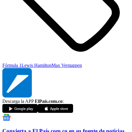
Fórmula 1
Lewis Hamilton
Max Verstappen
Descarga la APP
ElPaís.com.co
:
Convierta a
El País
.com.co
en su fuente de noticias