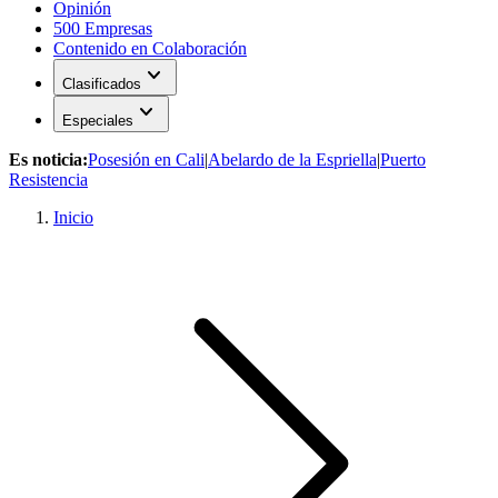
Opinión
500 Empresas
Contenido en Colaboración
expand_more
Clasificados
expand_more
Especiales
Es noticia:
Posesión en Cali
|
Abelardo de la Espriella
|
Puerto
Resistencia
Inicio