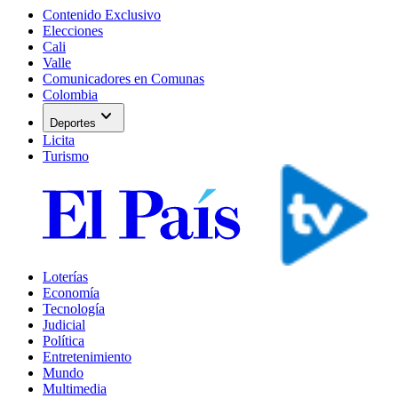
Contenido Exclusivo
Elecciones
Cali
Valle
Comunicadores en Comunas
Colombia
expand_more
Deportes
Licita
Turismo
Loterías
Economía
Tecnología
Judicial
Política
Entretenimiento
Mundo
Multimedia