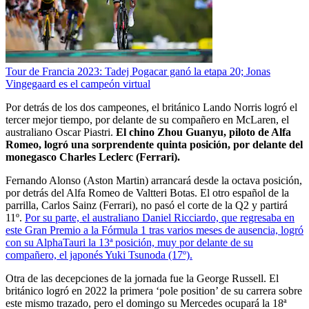
Tour de Francia 2023: Tadej Pogacar ganó la etapa 20; Jonas
Vingegaard es el campeón virtual
Por detrás de los dos campeones, el británico Lando Norris logró el
tercer mejor tiempo, por delante de su compañero en McLaren, el
australiano Oscar Piastri.
El chino Zhou Guanyu, piloto de Alfa
Romeo, logró una sorprendente quinta posición, por delante del
monegasco Charles Leclerc (Ferrari).
Fernando Alonso (Aston Martin) arrancará desde la octava posición,
por detrás del Alfa Romeo de Valtteri Botas. El otro español de la
parrilla, Carlos Sainz (Ferrari), no pasó el corte de la Q2 y partirá
11º.
Por su parte, el australiano Daniel Ricciardo, que regresaba en
este Gran Premio a la Fórmula 1 tras varios meses de ausencia, logró
con su AlphaTauri la 13ª posición, muy por delante de su
compañero, el japonés Yuki Tsunoda (17º).
Otra de las decepciones de la jornada fue la George Russell. El
británico logró en 2022 la primera ‘pole position’ de su carrera sobre
este mismo trazado, pero el domingo su Mercedes ocupará la 18ª