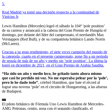
5
.
Real Madrid ya tomó una decisión respecto a la continuidad de
Vinícius Jr
Lewis Hamilton (Mercedes) logró el sábado la 104ª ‘pole position’
de su carrera y arrancará a la cabeza del Gran Premio de Hungría el
domingo, por delante del líder del campeonato, el neerlandés Max
Verstappen (Red Bull), y de su compatriota británico Lando Norris
(McLaren).
Gracias a su gran rendimiento, el siete veces campeón del mundo de
la categoría, cuarto en el presente campeonato, pone fin a un periodo
de sequía de más de un año y medio sin ‘pole position’. La última la
logró en diciembre de 2021, en el Gran Premio de Arabia Saudita.
“Ha sido un año y medio loco, he gritado tanto ahora mismo
que casi he perdido mi voz. No me esperaba pelear por la ‘pole’,
pero lo he dado todo”
, celebró Hamilton, que bate el récord al
lograr una novena ‘pole’ en el circuito de Hungaroring, a las afueras
de Budapest.
El piloto británico de Fórmula Uno Lewis Hamilton de Mercedes-
AMG Petronas, centro, posa con el segundo clasificado, el