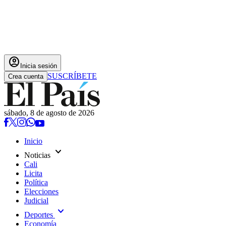
account_circle
Inicia sesión
SUSCRÍBETE
Crea cuenta
sábado, 8 de agosto de 2026
Inicio
expand_more
Noticias
Cali
Licita
Política
Elecciones
Judicial
expand_more
Deportes
Economía