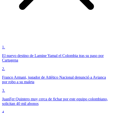
1
.
El nuevo destino de Lamine Yamal el Colombia tras su paso por
Cartagena
2
.
Franco Armani, jugador de Atlético Nacional denunció a Avianca
por robo a su maleta
3
.
JuanFer Quintero muy cerca de fichar por este equipo colombiano,
solicitan 40 mil abonos
4
.