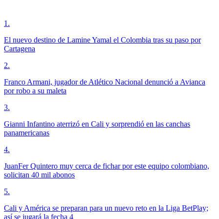
1
.
El nuevo destino de Lamine Yamal el Colombia tras su paso por
Cartagena
2
.
Franco Armani, jugador de Atlético Nacional denunció a Avianca
por robo a su maleta
3
.
Gianni Infantino aterrizó en Cali y sorprendió en las canchas
panamericanas
4
.
JuanFer Quintero muy cerca de fichar por este equipo colombiano,
solicitan 40 mil abonos
5
.
Cali y América se preparan para un nuevo reto en la Liga BetPlay;
así se jugará la fecha 4