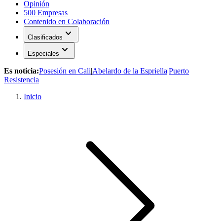
Opinión
500 Empresas
Contenido en Colaboración
expand_more
Clasificados
expand_more
Especiales
Es noticia:
Posesión en Cali
|
Abelardo de la Espriella
|
Puerto
Resistencia
Inicio