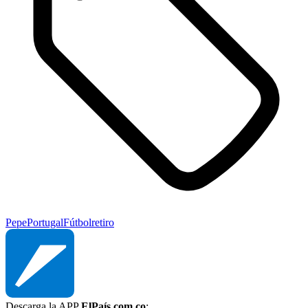
Pepe
Portugal
Fútbol
retiro
Descarga la APP
ElPaís.com.co
: