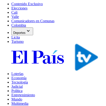
Contenido Exclusivo
Elecciones
Cali
Valle
Comunicadores en Comunas
Colombia
expand_more
Deportes
Licita
Turismo
Loterías
Economía
Tecnología
Judicial
Política
Entretenimiento
Mundo
Multimedia