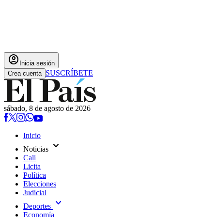
account_circle
Inicia sesión
SUSCRÍBETE
Crea cuenta
sábado, 8 de agosto de 2026
Inicio
expand_more
Noticias
Cali
Licita
Política
Elecciones
Judicial
expand_more
Deportes
Economía