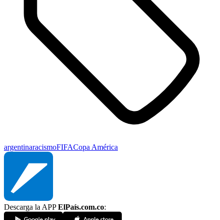
argentina
racismo
FIFA
Copa América
Descarga la APP
ElPaís.com.co
: