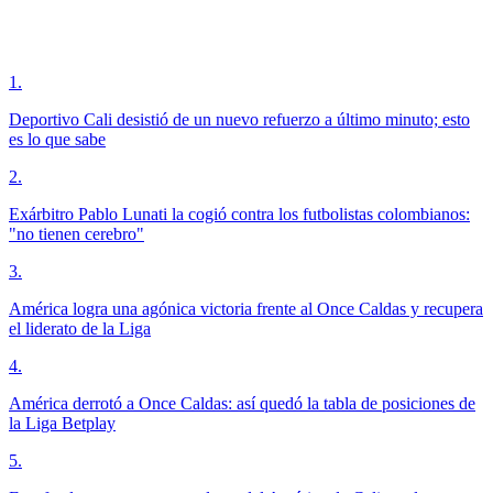
1
.
Deportivo Cali desistió de un nuevo refuerzo a último minuto; esto
es lo que sabe
2
.
Exárbitro Pablo Lunati la cogió contra los futbolistas colombianos:
"no tienen cerebro"
3
.
América logra una agónica victoria frente al Once Caldas y recupera
el liderato de la Liga
4
.
América derrotó a Once Caldas: así quedó la tabla de posiciones de
la Liga Betplay
5
.