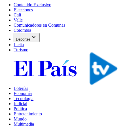
Contenido Exclusivo
Elecciones
Cali
Valle
Comunicadores en Comunas
Colombia
expand_more
Deportes
Licita
Turismo
Loterías
Economía
Tecnología
Judicial
Política
Entretenimiento
Mundo
Multimedia