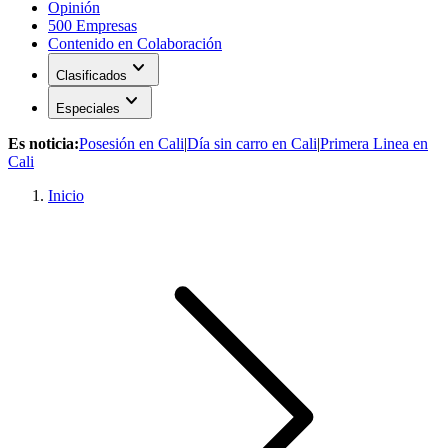
Opinión
500 Empresas
Contenido en Colaboración
expand_more
Clasificados
expand_more
Especiales
Es noticia:
Posesión en Cali
|
Día sin carro en Cali
|
Primera Linea en
Cali
Inicio