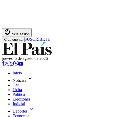
account_circle
Inicia sesión
SUSCRÍBETE
Crea cuenta
jueves, 6 de agosto de 2026
Inicio
expand_more
Noticias
Cali
Licita
Política
Elecciones
Judicial
expand_more
Deportes
Economía