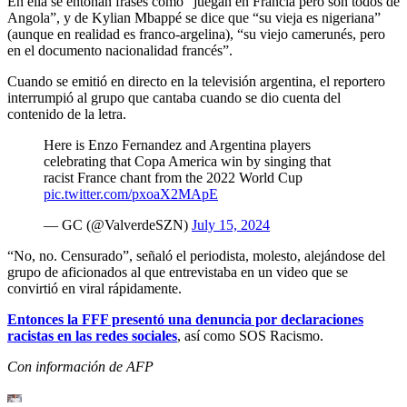
En ella se entonan frases como “juegan en Francia pero son todos de
Angola”, y de Kylian Mbappé se dice que “su vieja es nigeriana”
(aunque en realidad es franco-argelina), “su viejo camerunés, pero
en el documento nacionalidad francés”.
Cuando se emitió en directo en la televisión argentina, el reportero
interrumpió al grupo que cantaba cuando se dio cuenta del
contenido de la letra.
Here is Enzo Fernandez and Argentina players
celebrating that Copa America win by singing that
racist France chant from the 2022 World Cup
pic.twitter.com/pxoaX2MApE
— GC (@ValverdeSZN)
July 15, 2024
“No, no. Censurado”, señaló el periodista, molesto, alejándose del
grupo de aficionados al que entrevistaba en un video que se
convirtió en viral rápidamente.
Entonces la FFF presentó una denuncia por declaraciones
racistas en las redes sociales
, así como SOS Racismo.
Con información de AFP