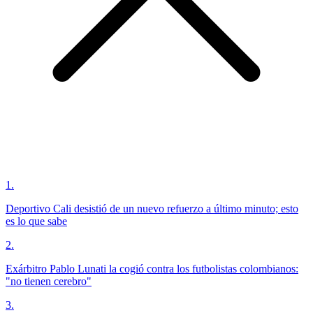
1
.
Deportivo Cali desistió de un nuevo refuerzo a último minuto; esto
es lo que sabe
2
.
Exárbitro Pablo Lunati la cogió contra los futbolistas colombianos:
"no tienen cerebro"
3
.