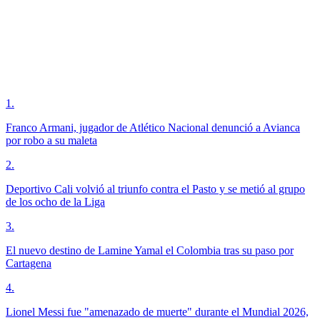
1
.
Franco Armani, jugador de Atlético Nacional denunció a Avianca
por robo a su maleta
2
.
Deportivo Cali volvió al triunfo contra el Pasto y se metió al grupo
de los ocho de la Liga
3
.
El nuevo destino de Lamine Yamal el Colombia tras su paso por
Cartagena
4
.
Lionel Messi fue "amenazado de muerte" durante el Mundial 2026,