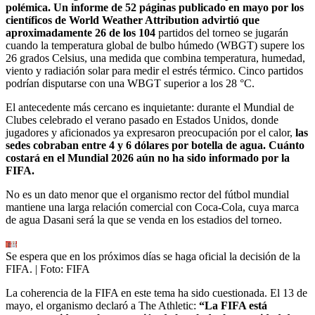
polémica. Un informe de 52 páginas publicado en mayo por los
científicos de World Weather Attribution advirtió que
aproximadamente 26 de los 104
partidos del torneo se jugarán
cuando la temperatura global de bulbo húmedo (WBGT) supere los
26 grados Celsius, una medida que combina temperatura, humedad,
viento y radiación solar para medir el estrés térmico. Cinco partidos
podrían disputarse con una WBGT superior a los 28 °C.
El antecedente más cercano es inquietante: durante el Mundial de
Clubes celebrado el verano pasado en Estados Unidos, donde
jugadores y aficionados ya expresaron preocupación por el calor,
las
sedes cobraban entre 4 y 6 dólares por botella de agua. Cuánto
costará en el Mundial 2026 aún no ha sido informado por la
FIFA.
No es un dato menor que el organismo rector del fútbol mundial
mantiene una larga relación comercial con Coca-Cola, cuya marca
de agua Dasani será la que se venda en los estadios del torneo.
Se espera que en los próximos días se haga oficial la decisión de la
FIFA.
| Foto:
FIFA
La coherencia de la FIFA en este tema ha sido cuestionada. El 13 de
mayo, el organismo declaró a The Athletic:
“La FIFA está