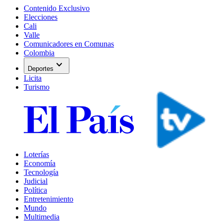
Contenido Exclusivo
Elecciones
Cali
Valle
Comunicadores en Comunas
Colombia
expand_more
Deportes
Licita
Turismo
Loterías
Economía
Tecnología
Judicial
Política
Entretenimiento
Mundo
Multimedia