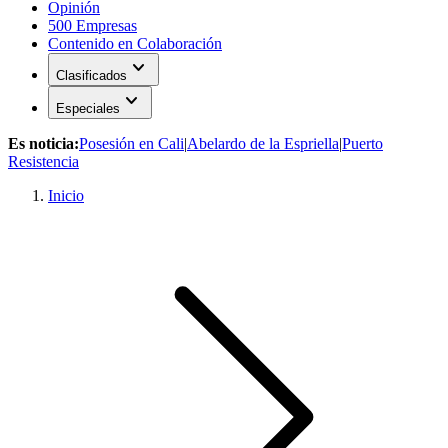
Opinión
500 Empresas
Contenido en Colaboración
expand_more
Clasificados
expand_more
Especiales
Es noticia:
Posesión en Cali
|
Abelardo de la Espriella
|
Puerto
Resistencia
Inicio