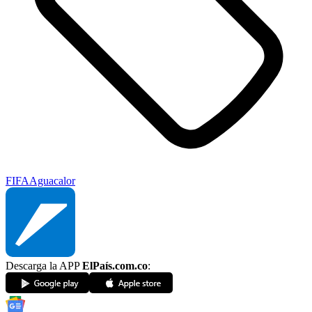
FIFA
Agua
calor
Descarga la APP
ElPaís.com.co
: