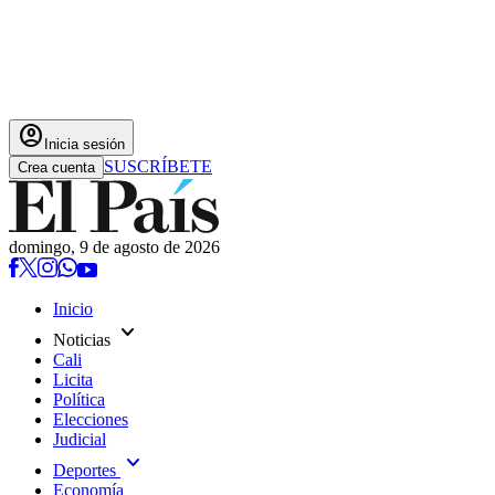
account_circle
Inicia sesión
SUSCRÍBETE
Crea cuenta
domingo, 9 de agosto de 2026
Inicio
expand_more
Noticias
Cali
Licita
Política
Elecciones
Judicial
expand_more
Deportes
Economía