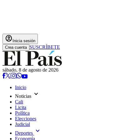
account_circle
Inicia sesión
SUSCRÍBETE
Crea cuenta
sábado, 8 de agosto de 2026
Inicio
expand_more
Noticias
Cali
Licita
Política
Elecciones
Judicial
expand_more
Deportes
Economía