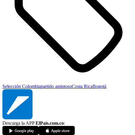
Selección Colombia
partido amistoso
Costa Rica
Bogotá
Descarga la APP
ElPaís.com.co
: