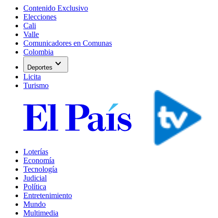
Contenido Exclusivo
Elecciones
Cali
Valle
Comunicadores en Comunas
Colombia
expand_more
Deportes
Licita
Turismo
Loterías
Economía
Tecnología
Judicial
Política
Entretenimiento
Mundo
Multimedia