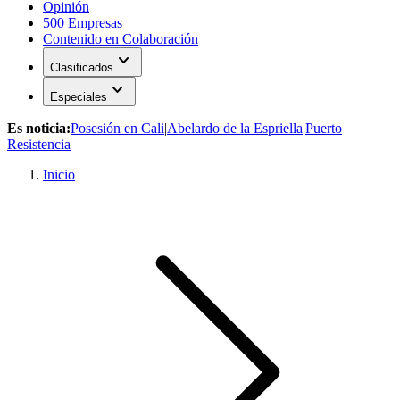
Opinión
500 Empresas
Contenido en Colaboración
expand_more
Clasificados
expand_more
Especiales
Es noticia:
Posesión en Cali
|
Abelardo de la Espriella
|
Puerto
Resistencia
Inicio