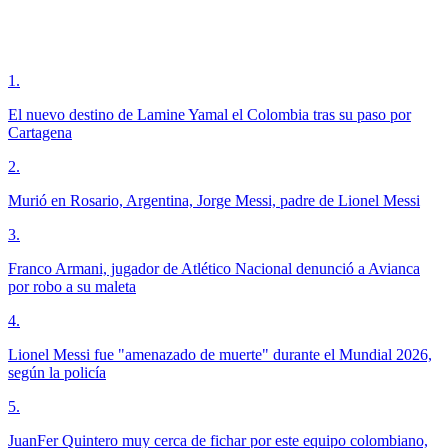
1
.
El nuevo destino de Lamine Yamal el Colombia tras su paso por
Cartagena
2
.
Murió en Rosario, Argentina, Jorge Messi, padre de Lionel Messi
3
.
Franco Armani, jugador de Atlético Nacional denunció a Avianca
por robo a su maleta
4
.
Lionel Messi fue "amenazado de muerte" durante el Mundial 2026,
según la policía
5
.
JuanFer Quintero muy cerca de fichar por este equipo colombiano,