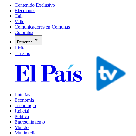
Contenido Exclusivo
Elecciones
Cali
Valle
Comunicadores en Comunas
Colombia
expand_more
Deportes
Licita
Turismo
Loterías
Economía
Tecnología
Judicial
Política
Entretenimiento
Mundo
Multimedia