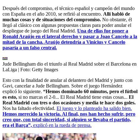
Después del compromiso, el técnico español y campeón del mundo
con España en el año 2010, se refirió al encuentro.
Allí habló de
muchas cosas y de situaciones del compromiso.
No obstante, él
llegó al clásico con algunas propuestas claras para poder anular el
despliegue de juego del Real Madrid.
Una de ellas fue poner a
Ronald Araújo en el lateral derecho y pasar a Joao Cancelo a la
mitad de la cancha. Araújo detendría a Vinicius y Cancelo
pasaría a un falso central.
Jude Bellingham dio el triunfo al Real Madrid sobre el Barcelona en
LaLiga
| Foto:
Getty Images
Esto con la finalidad de anular al delantero del Madrid y junto con
Gavi, cancelar a Jude Bellingham. Sobre el juego Hernández
explicó lo siguiente.
“Hemos dominado 60 minutos, pero el fútbol
es esto,
si no marcas el 2-0... El Real Madrid tiene estas cosas...
El
Real Madrid con tres o dos ocasiones y media te hace dos goles.
Nos ha faltado efectividad.
El juego y lo planteado ha salido bien.
Hemos merecido la victoria. Al final, nos han hecho sufrir, pero
creo que, con total sinceridad, si alguien se llevaba el partido,
era el Barça”,
explicó en la rueda de prensa.