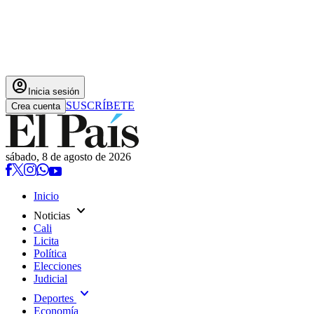
account_circle
Inicia sesión
SUSCRÍBETE
Crea cuenta
sábado, 8 de agosto de 2026
Inicio
expand_more
Noticias
Cali
Licita
Política
Elecciones
Judicial
expand_more
Deportes
Economía