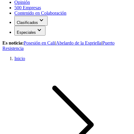
Opinión
500 Empresas
Contenido en Colaboración
expand_more
Clasificados
expand_more
Especiales
Es noticia:
Posesión en Cali
|
Abelardo de la Espriella
|
Puerto
Resistencia
Inicio