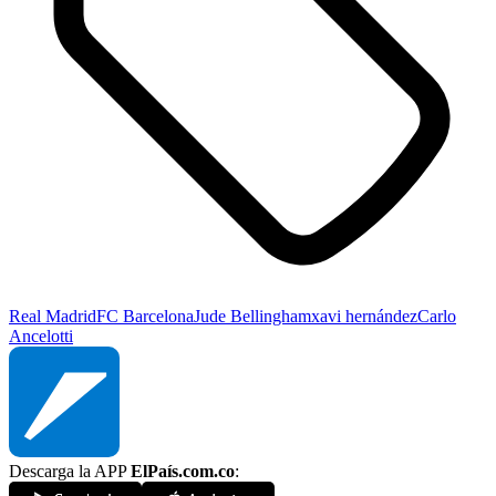
Real Madrid
FC Barcelona
Jude Bellingham
xavi hernández
Carlo
Ancelotti
Descarga la APP
ElPaís.com.co
: