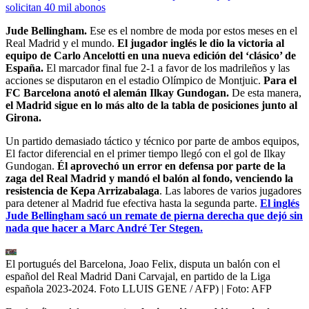
solicitan 40 mil abonos
Jude Bellingham.
Ese es el nombre de moda por estos meses en el
Real Madrid y el mundo.
El jugador inglés le dio la victoria al
equipo de Carlo Ancelotti en una nueva edición del ‘clásico’ de
España.
El marcador final fue 2-1 a favor de los madrileños y las
acciones se disputaron en el estadio Olímpico de Montjuic.
Para el
FC Barcelona anotó el alemán Ilkay Gundogan.
De esta manera,
el Madrid sigue en lo más alto de la tabla de posiciones junto al
Girona.
Un partido demasiado táctico y técnico por parte de ambos equipos,
El factor diferencial en el primer tiempo llegó con el gol de Ilkay
Gundogan.
Él aprovechó un error en defensa por parte de la
zaga del Real Madrid y mandó el balón al fondo, venciendo la
resistencia de Kepa Arrizabalaga
. Las labores de varios jugadores
para detener al Madrid fue efectiva hasta la segunda parte.
El inglés
Jude Bellingham sacó un remate de pierna derecha que dejó sin
nada que hacer a Marc André Ter Stegen.
El portugués del Barcelona, Joao Felix, disputa un balón con el
español del Real Madrid Dani Carvajal, en partido de la Liga
española 2023-2024. Foto LLUIS GENE / AFP)
| Foto:
AFP