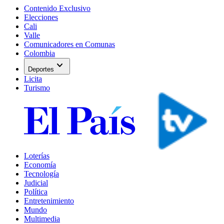
Contenido Exclusivo
Elecciones
Cali
Valle
Comunicadores en Comunas
Colombia
expand_more
Deportes
Licita
Turismo
Loterías
Economía
Tecnología
Judicial
Política
Entretenimiento
Mundo
Multimedia