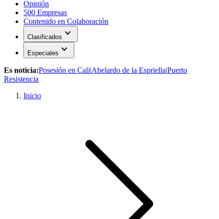
Opinión
500 Empresas
Contenido en Colaboración
expand_more
Clasificados
expand_more
Especiales
Es noticia:
Posesión en Cali
|
Abelardo de la Espriella
|
Puerto
Resistencia
Inicio