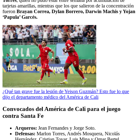
Torres
, quien no pudo estar entre semana por acumulación de
tarjetas amarillas, mientras que los que salieron de la concentración
fueron
Brayan Correa, Dylan Borrero, Darwin Machis y Yojan
‘Papula’ Garcés.
¿Qué tan grave fue la lesión de Yeison Guzmán? Esto fue lo que
dijo el departamento médico del América de Cali
Convocados del América de Cali para el juego
contra Santa Fe
Arqueros:
Jean Fernandes y Jorge Soto.
Defensas:
Marlon Torres, Andrés Mosquera, Nicolás
Hernández, Cristian Tovar, Luis Mina y Omar Bertel.