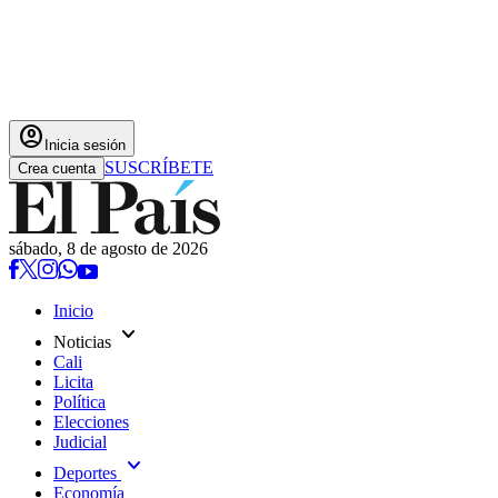
account_circle
Inicia sesión
SUSCRÍBETE
Crea cuenta
sábado, 8 de agosto de 2026
Inicio
expand_more
Noticias
Cali
Licita
Política
Elecciones
Judicial
expand_more
Deportes
Economía