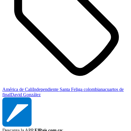
América de Cali
Independiente Santa Fe
liga colombiana
cuartos de
final
David González
Descarga la APP
ElPaís.com.co
: