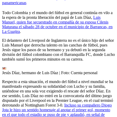
panamericanas
Todo Colombia y el mundo del fútbol en general continúa en vilo a
la espera de la pronta liberación del papá de Luis Díaz,
Luis
Manuel, quien fue secuestrado en compañía de su esposa Cilenis
Maturana el sábado 28 de octubre en el municipio de Barrancas, en
La Guajira
.
El delantero del Liverpool de Inglaterra no es el único hijo del señor
Luis Manuel que derrocha talento en las canchas de fútbol, pues
Jesús sigue los pasos de su hermano y ya debutó en la segunda
división del fútbol colombiano con el Barranquilla FC, donde Lucho
también sumó los primeros minutos en su carrera.
Jesús Díaz, hermano de Luis Díaz
| Foto:
Cuenta personal
Respecto a esta situación, el mundo del fútbol a nivel mundial se ha
manifestado expresando su solidaridad con Lucho y su familia,
uniéndose en una sola voz exigiendo el rescate del señor Díaz. En
ese sentido, Luis Díaz no entró en la convocatoria del último juego
disputado por el Liverpool en la Premier League, en el cual terminó
derrotando al Nottingham Forest 3-0.
Incluso su compañero Diogo
Jota le hizo un sentido homenaje al anotar el primer gol, momento
en el que todo el estadio se puso de pie y aplaudió, en señal de