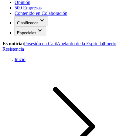
Opinión
500 Empresas
Contenido en Colaboración
expand_more
Clasificados
expand_more
Especiales
Es noticia:
Posesión en Cali
|
Abelardo de la Espriella
|
Puerto
Resistencia
Inicio