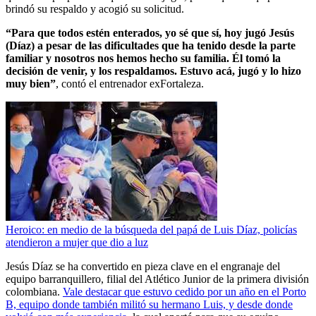
brindó su respaldo y acogió su solicitud.
“Para que todos estén enterados, yo sé que sí, hoy jugó Jesús
(Díaz) a pesar de las dificultades que ha tenido desde la parte
familiar y nosotros nos hemos hecho su familia. Él tomó la
decisión de venir, y los respaldamos. Estuvo acá, jugó y lo hizo
muy bien”
, contó el entrenador exFortaleza.
Heroico: en medio de la búsqueda del papá de Luis Díaz, policías
atendieron a mujer que dio a luz
Jesús Díaz se ha convertido en pieza clave en el engranaje del
equipo barranquillero, filial del Atlético Junior de la primera división
colombiana.
Vale destacar que estuvo cedido por un año en el Porto
B, equipo donde también militó su hermano Luis, y desde donde