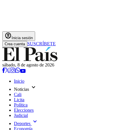
account_circle
Inicia sesión
SUSCRÍBETE
Crea cuenta
sábado, 8 de agosto de 2026
Inicio
expand_more
Noticias
Cali
Licita
Política
Elecciones
Judicial
expand_more
Deportes
Economía