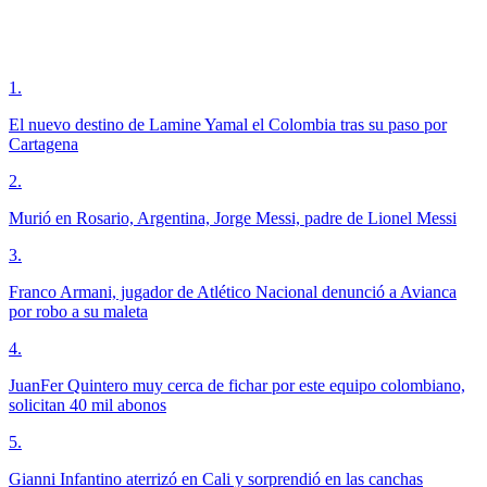
1
.
El nuevo destino de Lamine Yamal el Colombia tras su paso por
Cartagena
2
.
Murió en Rosario, Argentina, Jorge Messi, padre de Lionel Messi
3
.
Franco Armani, jugador de Atlético Nacional denunció a Avianca
por robo a su maleta
4
.
JuanFer Quintero muy cerca de fichar por este equipo colombiano,
solicitan 40 mil abonos
5
.
Gianni Infantino aterrizó en Cali y sorprendió en las canchas