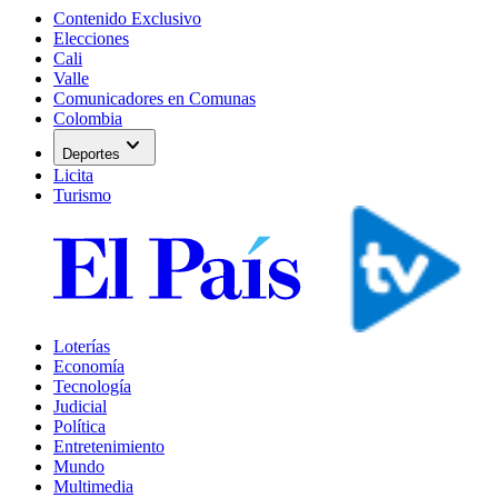
Contenido Exclusivo
Elecciones
Cali
Valle
Comunicadores en Comunas
Colombia
expand_more
Deportes
Licita
Turismo
Loterías
Economía
Tecnología
Judicial
Política
Entretenimiento
Mundo
Multimedia