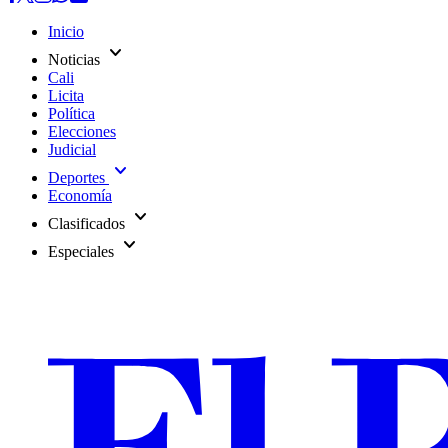
Inicio
expand_more
Noticias
Cali
Licita
Política
Elecciones
Judicial
expand_more
Deportes
Economía
expand_more
Clasificados
expand_more
Especiales