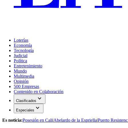
Loterías
Economía
Tecnología
Judicial
Política
Entretenimiento
Mundo
Multimedia
Opinión
500 Empresas
Contenido en Colaboración
expand_more
Clasificados
expand_more
Especiales
Es noticia:
Posesión en Cali
|
Abelardo de la Espriella
|
Puerto Resistenc