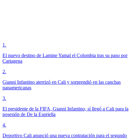
1
.
El nuevo destino de Lamine Yamal el Colombia tras su paso por
Cartagena
2
.
Gianni Infantino aterrizó en Cali y sorprendió en las canchas
panamericanas
3
.
El presidente de la FIFA, Gianni Infantino, sí llegó a Cali para la
posesión de De la Espriella
4
.
Deportivo Cali anunció una nueva contratación para el segundo