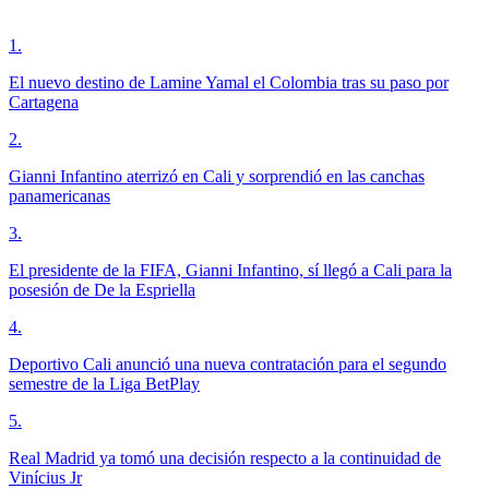
1
.
El nuevo destino de Lamine Yamal el Colombia tras su paso por
Cartagena
2
.
Gianni Infantino aterrizó en Cali y sorprendió en las canchas
panamericanas
3
.
El presidente de la FIFA, Gianni Infantino, sí llegó a Cali para la
posesión de De la Espriella
4
.
Deportivo Cali anunció una nueva contratación para el segundo
semestre de la Liga BetPlay
5
.
Real Madrid ya tomó una decisión respecto a la continuidad de
Vinícius Jr