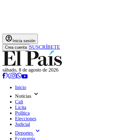
account_circle
Inicia sesión
SUSCRÍBETE
Crea cuenta
sábado, 8 de agosto de 2026
Inicio
expand_more
Noticias
Cali
Licita
Política
Elecciones
Judicial
expand_more
Deportes
Economía