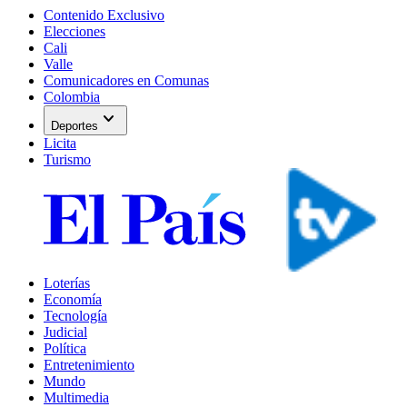
Contenido Exclusivo
Elecciones
Cali
Valle
Comunicadores en Comunas
Colombia
expand_more
Deportes
Licita
Turismo
Loterías
Economía
Tecnología
Judicial
Política
Entretenimiento
Mundo
Multimedia