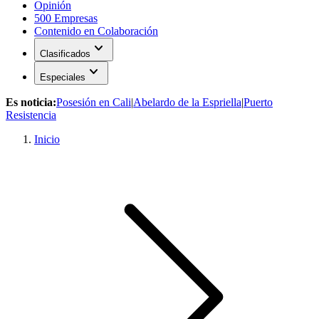
Opinión
500 Empresas
Contenido en Colaboración
expand_more
Clasificados
expand_more
Especiales
Es noticia:
Posesión en Cali
|
Abelardo de la Espriella
|
Puerto
Resistencia
Inicio