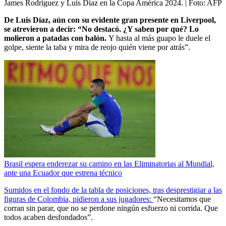
James Rodríguez y Luis Díaz en la Copa América 2024.
| Foto:
AFP
De Luis Díaz, aún con su evidente gran presente en Liverpool,
se atrevieron a decir: “No destacó. ¿Y saben por qué? Lo
molieron a patadas con balón.
Y hasta al más guapo le duele el
golpe, siente la taba y mira de reojo quién viene por atrás”.
Brasil espera enderezar su camino en las Eliminatorias al Mundial,
ante una Ecuador que estrena técnico
Sumidos en el fondo de la tabla de posiciones, tras desprestigiar a las
figuras de Colombia, pidieron a sus jugadores:
“Necesitamos que
corran sin parar, que no se perdone ningún esfuerzo ni corrida. Que
todos acaben desfondados”.