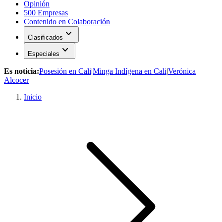
Opinión
500 Empresas
Contenido en Colaboración
expand_more
Clasificados
expand_more
Especiales
Es noticia:
Posesión en Cali
|
Minga Indígena en Cali
|
Verónica
Alcocer
Inicio