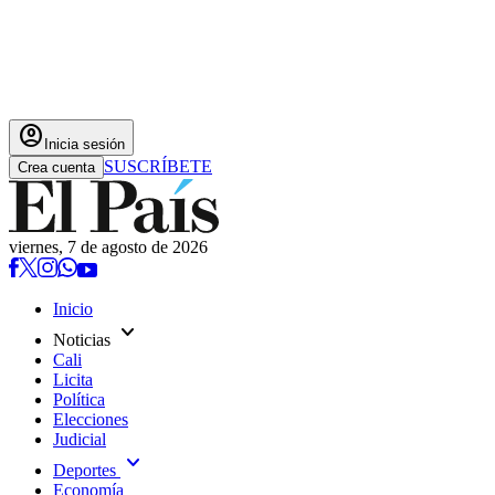
account_circle
Inicia sesión
SUSCRÍBETE
Crea cuenta
viernes, 7 de agosto de 2026
Inicio
expand_more
Noticias
Cali
Licita
Política
Elecciones
Judicial
expand_more
Deportes
Economía