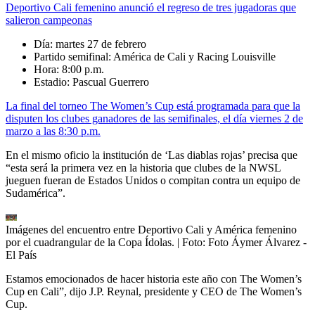
Deportivo Cali femenino anunció el regreso de tres jugadoras que
salieron campeonas
Día: martes 27 de febrero
Partido semifinal: América de Cali y Racing Louisville
Hora: 8:00 p.m.
Estadio: Pascual Guerrero
La final del torneo The Women’s Cup está programada para que la
disputen los clubes ganadores de las semifinales, el día viernes 2 de
marzo a las 8:30 p.m.
En el mismo oficio la institución de ‘Las diablas rojas’ precisa que
“esta será la primera vez en la historia que clubes de la NWSL
jueguen fueran de Estados Unidos o compitan contra un equipo de
Sudamérica”.
Imágenes del encuentro entre Deportivo Cali y América femenino
por el cuadrangular de la Copa Ídolas.
| Foto:
Foto Áymer Álvarez -
El País
Estamos emocionados de hacer historia este año con The Women’s
Cup en Cali”, dijo J.P. Reynal, presidente y CEO de The Women’s
Cup.