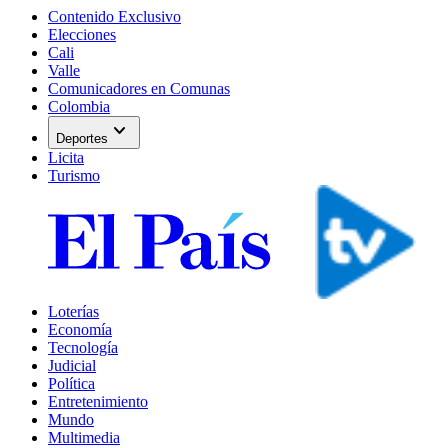
Contenido Exclusivo
Elecciones
Cali
Valle
Comunicadores en Comunas
Colombia
expand_more
Deportes
Licita
Turismo
Loterías
Economía
Tecnología
Judicial
Política
Entretenimiento
Mundo
Multimedia