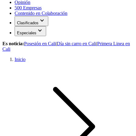
Opinión
500 Empresas
Contenido en Colaboración
expand_more
Clasificados
expand_more
Especiales
Es noticia:
Posesión en Cali
|
Día sin carro en Cali
|
Primera Linea en
Cali
Inicio