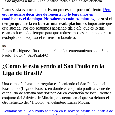
13 de agostos a las 4:30 de la tarde, pero hizo una advertencia.
“James está evolucionando. Es un proceso un poco más lento.
Pero
eso no quiere decir que de repente no lo tengamos en
condiciones el domingo. No sabemos cuántos minutos
, pero sí el
tiempo que tarda en buscar una readaptación
, es importante que
esto suceda. Por eso seguimos hablando día a día, que es lo que
estamos haciendo siempre para que reduzcamos este tiempo para su
readaptación”, expuso el entrenador brasilero.
James Rodríguez afina su puntería en los entrenamientos con Sao
Paulo
| Foto:
@SaoPauloFC
¿Cómo le está yendo al Sao Paulo en la
Liga de Brasil?
Una campaña bastante irregular está teniendo el Sao Paulo en el
Brasileirao (Liga de Brasil), en donde el conjunto paulista viene de
caer el fin de semana anterior por 2-0 en condición de local, frente al
conjunto del Atlético de Mineiro, encuentro en el que ya debutó el
otro refuerzo del ‘Tricolor’, el delantero Lucas Moura.
Actualmente el Sao Paulo se ubica en la novena casilla de la tabla de