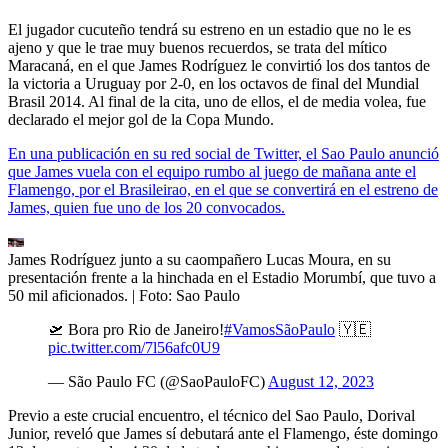
El jugador cucuteño tendrá su estreno en un estadio que no le es
ajeno y que le trae muy buenos recuerdos, se trata del mítico
Maracaná, en el que James Rodríguez le convirtió los dos tantos de
la victoria a Uruguay por 2-0, en los octavos de final del Mundial
Brasil 2014. Al final de la cita, uno de ellos, el de media volea, fue
declarado el mejor gol de la Copa Mundo.
En una publicación en su red social de Twitter, el Sao Paulo anunció
que James vuela con el equipo rumbo al juego de mañana ante el
Flamengo, por el Brasileirao, en el que se convertirá en el estreno de
James, quien fue uno de los 20 convocados.
James Rodríguez junto a su caompañero Lucas Moura, en su
presentación frente a la hinchada en el Estadio Morumbí, que tuvo a
50 mil aficionados.
| Foto:
Sao Paulo
🛫 Bora pro Rio de Janeiro!
#VamosSãoPaulo
🇾🇪
pic.twitter.com/7l56afc0U9
— São Paulo FC (@SaoPauloFC)
August 12, 2023
Previo a este crucial encuentro, el técnico del Sao Paulo, Dorival
Junior, reveló que James sí debutará ante el Flamengo, éste domingo