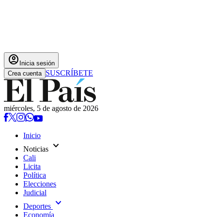
account_circle
Inicia sesión
SUSCRÍBETE
Crea cuenta
miércoles, 5 de agosto de 2026
Inicio
expand_more
Noticias
Cali
Licita
Política
Elecciones
Judicial
expand_more
Deportes
Economía