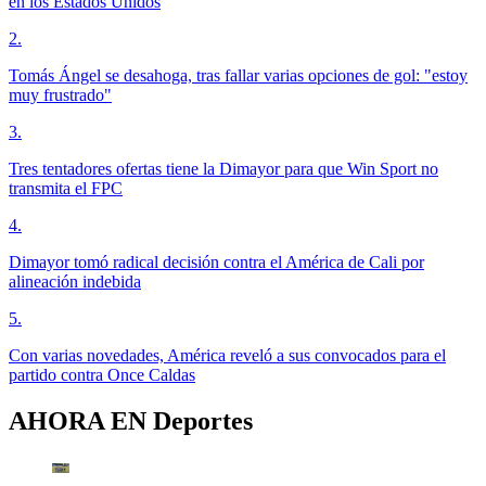
en los Estados Unidos
2
.
Tomás Ángel se desahoga, tras fallar varias opciones de gol: "estoy
muy frustrado"
3
.
Tres tentadores ofertas tiene la Dimayor para que Win Sport no
transmita el FPC
4
.
Dimayor tomó radical decisión contra el América de Cali por
alineación indebida
5
.
Con varias novedades, América reveló a sus convocados para el
partido contra Once Caldas
AHORA EN
Deportes