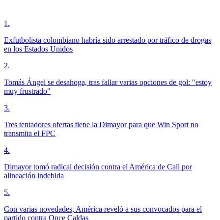
1
.
Exfutbolista colombiano habría sido arrestado por tráfico de drogas
en los Estados Unidos
2
.
Tomás Ángel se desahoga, tras fallar varias opciones de gol: "estoy
muy frustrado"
3
.
Tres tentadores ofertas tiene la Dimayor para que Win Sport no
transmita el FPC
4
.
Dimayor tomó radical decisión contra el América de Cali por
alineación indebida
5
.
Con varias novedades, América reveló a sus convocados para el
partido contra Once Caldas