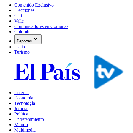
Contenido Exclusivo
Elecciones
Cali
Valle
Comunicadores en Comunas
Colombia
expand_more
Deportes
Licita
Turismo
Loterías
Economía
Tecnología
Judicial
Política
Entretenimiento
Mundo
Multimedia