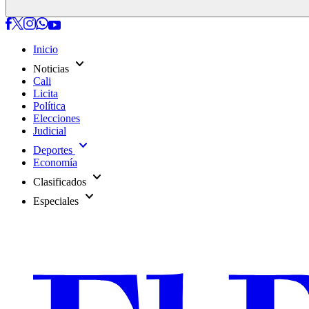
Inicio
expand_more
Noticias
Cali
Licita
Política
Elecciones
Judicial
expand_more
Deportes
Economía
expand_more
Clasificados
expand_more
Especiales