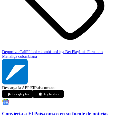
Deportivo Cali
Fútbol colombiano
Liga Bet Play
Luis Fernando
Mena
liga colombiana
Descarga la APP
ElPaís.com.co
:
Convierta a
El País
.com.co
en su fuente de noticias