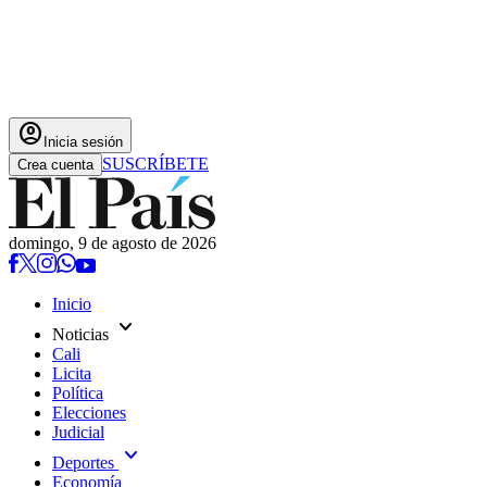
account_circle
Inicia sesión
SUSCRÍBETE
Crea cuenta
domingo, 9 de agosto de 2026
Inicio
expand_more
Noticias
Cali
Licita
Política
Elecciones
Judicial
expand_more
Deportes
Economía