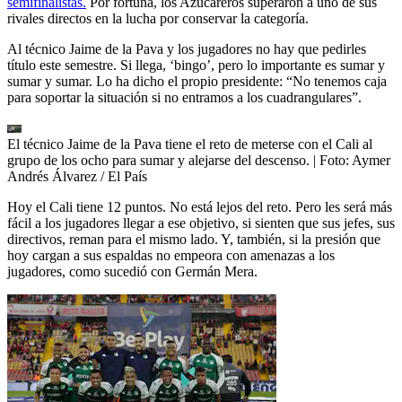
semifinalistas.
Por fortuna, los Azucareros superaron a uno de sus
rivales directos en la lucha por conservar la categoría.
Al técnico Jaime de la Pava y los jugadores no hay que pedirles
título este semestre. Si llega, ‘bingo’, pero lo importante es sumar y
sumar y sumar. Lo ha dicho el propio presidente: “No tenemos caja
para soportar la situación si no entramos a los cuadrangulares”.
El técnico Jaime de la Pava tiene el reto de meterse con el Cali al
grupo de los ocho para sumar y alejarse del descenso.
| Foto:
Aymer
Andrés Álvarez / El País
Hoy el Cali tiene 12 puntos. No está lejos del reto. Pero les será más
fácil a los jugadores llegar a ese objetivo, si sienten que sus jefes, sus
directivos, reman para el mismo lado. Y, también, si la presión que
hoy cargan a sus espaldas no empeora con amenazas a los
jugadores, como sucedió con Germán Mera.