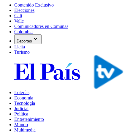
Contenido Exclusivo
Elecciones
Cali
Valle
Comunicadores en Comunas
Colombia
expand_more
Deportes
Licita
Turismo
Loterías
Economía
Tecnología
Judicial
Política
Entretenimiento
Mundo
Multimedia