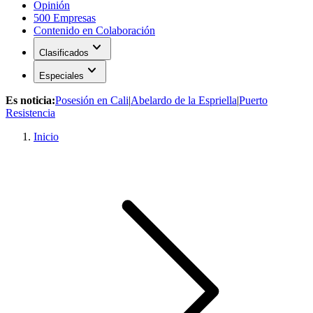
Opinión
500 Empresas
Contenido en Colaboración
expand_more
Clasificados
expand_more
Especiales
Es noticia:
Posesión en Cali
|
Abelardo de la Espriella
|
Puerto
Resistencia
Inicio