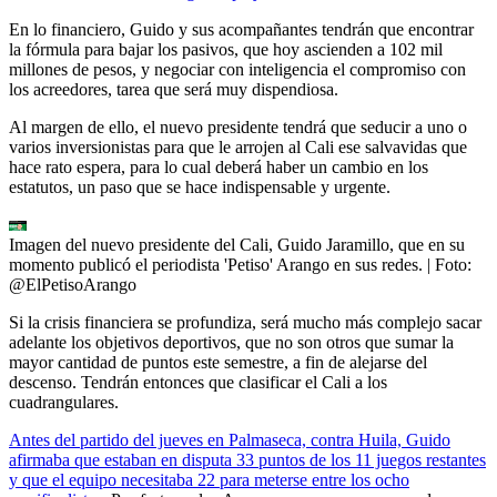
En lo financiero, Guido y sus acompañantes tendrán que encontrar
la fórmula para bajar los pasivos, que hoy ascienden a 102 mil
millones de pesos, y negociar con inteligencia el compromiso con
los acreedores, tarea que será muy dispendiosa.
Al margen de ello, el nuevo presidente tendrá que seducir a uno o
varios inversionistas para que le arrojen al Cali ese salvavidas que
hace rato espera, para lo cual deberá haber un cambio en los
estatutos, un paso que se hace indispensable y urgente.
Imagen del nuevo presidente del Cali, Guido Jaramillo, que en su
momento publicó el periodista 'Petiso' Arango en sus redes.
| Foto:
@ElPetisoArango
Si la crisis financiera se profundiza, será mucho más complejo sacar
adelante los objetivos deportivos, que no son otros que sumar la
mayor cantidad de puntos este semestre, a fin de alejarse del
descenso. Tendrán entonces que clasificar el Cali a los
cuadrangulares.
Antes del partido del jueves en Palmaseca, contra Huila, Guido
afirmaba que estaban en disputa 33 puntos de los 11 juegos restantes
y que el equipo necesitaba 22 para meterse entre los ocho