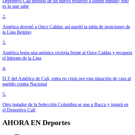
Deportivo Cali desistió de un nuevo refuerzo a último minuto; esto
es lo que sabe
2
.
América derrotó a Once Caldas: así quedó la tabla de posiciones de
la Liga Betplay
3
.
América logra una agónica victoria frente al Once Caldas y recupera
el liderato de la Liga
4
.
D.T del América de Cali, entra en crisis por esta situación de cara al
partido contra Nacional
5
.
Otro jugador de la Selección Colombia se une a Bacca y jugará en
el Deportivo Cali
AHORA EN
Deportes