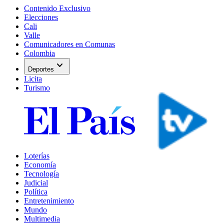
Contenido Exclusivo
Elecciones
Cali
Valle
Comunicadores en Comunas
Colombia
expand_more
Deportes
Licita
Turismo
Loterías
Economía
Tecnología
Judicial
Política
Entretenimiento
Mundo
Multimedia