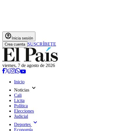
account_circle
Inicia sesión
SUSCRÍBETE
Crea cuenta
viernes, 7 de agosto de 2026
Inicio
expand_more
Noticias
Cali
Licita
Política
Elecciones
Judicial
expand_more
Deportes
Economía