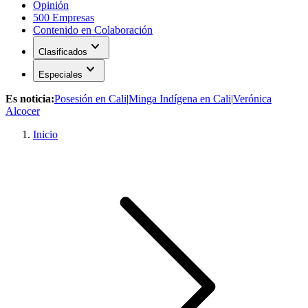
Opinión
500 Empresas
Contenido en Colaboración
expand_more
Clasificados
expand_more
Especiales
Es noticia:
Posesión en Cali
|
Minga Indígena en Cali
|
Verónica
Alcocer
Inicio