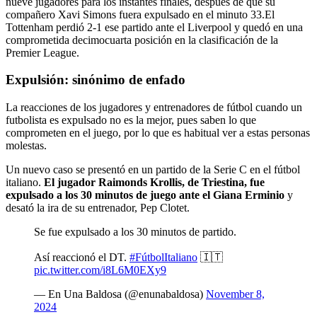
nueve jugadores para los instantes finales, después de que su
compañero Xavi Simons fuera expulsado en el minuto 33.El
Tottenham perdió 2-1 ese partido ante el Liverpool y quedó en una
comprometida decimocuarta posición en la clasificación de la
Premier League.
Expulsión: sinónimo de enfado
La reacciones de los jugadores y entrenadores de fútbol cuando un
futbolista es expulsado no es la mejor, pues saben lo que
comprometen en el juego, por lo que es habitual ver a estas personas
molestas.
Un nuevo caso se presentó en un partido de la Serie C en el fútbol
italiano.
El jugador Raimonds Krollis, de Triestina, fue
expulsado a los 30 minutos de juego ante el Giana Erminio
y
desató la ira de su entrenador, Pep Clotet.
Se fue expulsado a los 30 minutos de partido.
Así reaccionó el DT.
#FútbolItaliano
🇮🇹
pic.twitter.com/i8L6M0EXy9
— En Una Baldosa (@enunabaldosa)
November 8,
2024