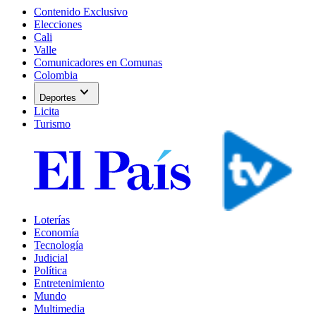
Contenido Exclusivo
Elecciones
Cali
Valle
Comunicadores en Comunas
Colombia
expand_more
Deportes
Licita
Turismo
Loterías
Economía
Tecnología
Judicial
Política
Entretenimiento
Mundo
Multimedia