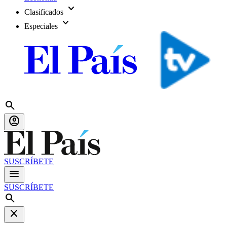
expand_more
Clasificados
expand_more
Especiales
search
account_circle
SUSCRÍBETE
menu
SUSCRÍBETE
search
close