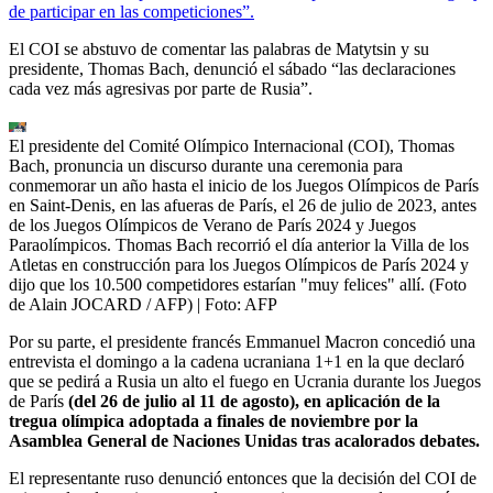
de participar en las competiciones”.
El COI se abstuvo de comentar las palabras de Matytsin y su
presidente, Thomas Bach, denunció el sábado “las declaraciones
cada vez más agresivas por parte de Rusia”.
El presidente del Comité Olímpico Internacional (COI), Thomas
Bach, pronuncia un discurso durante una ceremonia para
conmemorar un año hasta el inicio de los Juegos Olímpicos de París
en Saint-Denis, en las afueras de París, el 26 de julio de 2023, antes
de los Juegos Olímpicos de Verano de París 2024 y Juegos
Paraolímpicos. Thomas Bach recorrió el día anterior la Villa de los
Atletas en construcción para los Juegos Olímpicos de París 2024 y
dijo que los 10.500 competidores estarían "muy felices" allí. (Foto
de Alain JOCARD / AFP)
| Foto:
AFP
Por su parte, el presidente francés Emmanuel Macron concedió una
entrevista el domingo a la cadena ucraniana 1+1 en la que declaró
que se pedirá a Rusia un alto el fuego en Ucrania durante los Juegos
de París
(del 26 de julio al 11 de agosto), en aplicación de la
tregua olímpica adoptada a finales de noviembre por la
Asamblea General de Naciones Unidas tras acalorados debates.
El representante ruso denunció entonces que la decisión del COI de