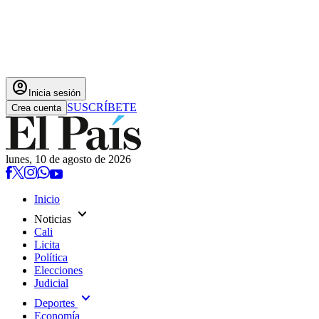
account_circle
Inicia sesión
SUSCRÍBETE
Crea cuenta
lunes, 10 de agosto de 2026
Inicio
expand_more
Noticias
Cali
Licita
Política
Elecciones
Judicial
expand_more
Deportes
Economía