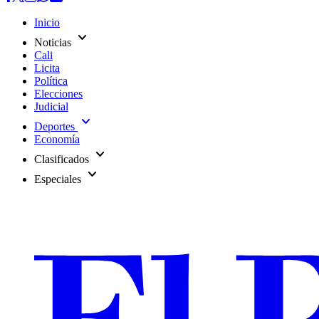
Inicio
expand_more
Noticias
Cali
Licita
Política
Elecciones
Judicial
expand_more
Deportes
Economía
expand_more
Clasificados
expand_more
Especiales