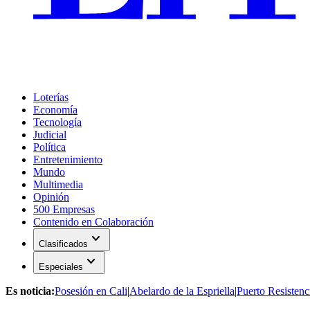
Loterías
Economía
Tecnología
Judicial
Política
Entretenimiento
Mundo
Multimedia
Opinión
500 Empresas
Contenido en Colaboración
expand_more
Clasificados
expand_more
Especiales
Es noticia:
Posesión en Cali
|
Abelardo de la Espriella
|
Puerto Resistenc