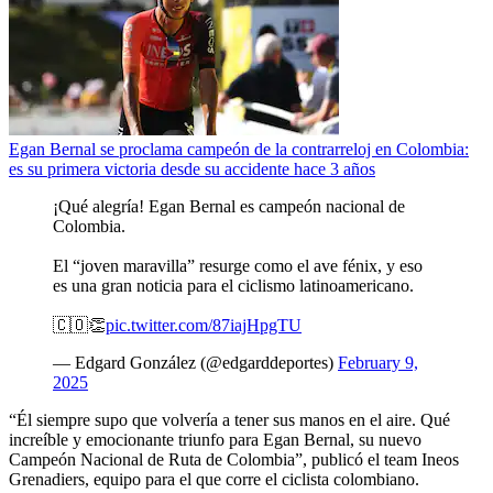
Egan Bernal se proclama campeón de la contrarreloj en Colombia:
es su primera victoria desde su accidente hace 3 años
¡Qué alegría! Egan Bernal es campeón nacional de
Colombia.
El “joven maravilla” resurge como el ave fénix, y eso
es una gran noticia para el ciclismo latinoamericano.
🇨🇴👏
pic.twitter.com/87iajHpgTU
— Edgard González (@edgarddeportes)
February 9,
2025
“Él siempre supo que volvería a tener sus manos en el aire. Qué
increíble y emocionante triunfo para Egan Bernal, su nuevo
Campeón Nacional de Ruta de Colombia”, publicó el team Ineos
Grenadiers, equipo para el que corre el ciclista colombiano.