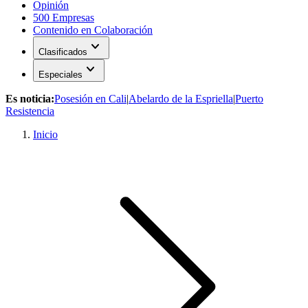
Opinión
500 Empresas
Contenido en Colaboración
expand_more
Clasificados
expand_more
Especiales
Es noticia:
Posesión en Cali
|
Abelardo de la Espriella
|
Puerto
Resistencia
Inicio