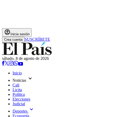
account_circle
Inicia sesión
SUSCRÍBETE
Crea cuenta
sábado, 8 de agosto de 2026
Inicio
expand_more
Noticias
Cali
Licita
Política
Elecciones
Judicial
expand_more
Deportes
Economía