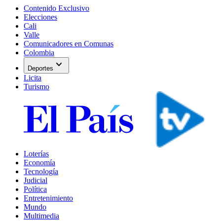
Contenido Exclusivo
Elecciones
Cali
Valle
Comunicadores en Comunas
Colombia
expand_more
Deportes
Licita
Turismo
Loterías
Economía
Tecnología
Judicial
Política
Entretenimiento
Mundo
Multimedia