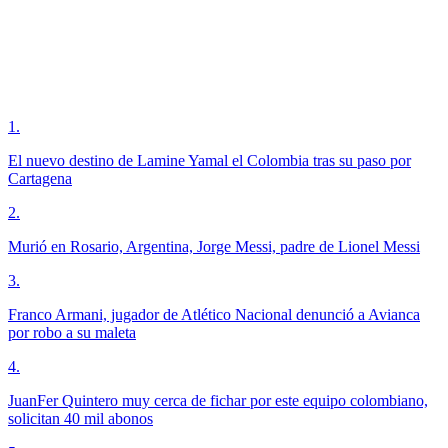
1
.
El nuevo destino de Lamine Yamal el Colombia tras su paso por
Cartagena
2
.
Murió en Rosario, Argentina, Jorge Messi, padre de Lionel Messi
3
.
Franco Armani, jugador de Atlético Nacional denunció a Avianca
por robo a su maleta
4
.
JuanFer Quintero muy cerca de fichar por este equipo colombiano,
solicitan 40 mil abonos