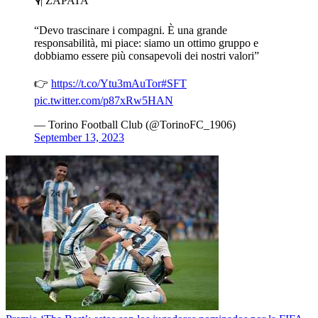
🎙️| ZAPATA
“Devo trascinare i compagni. È una grande
responsabilità, mi piace: siamo un ottimo gruppo e
dobbiamo essere più consapevoli dei nostri valori”
👉
https://t.co/Ytu3mAuTor
#SFT
pic.twitter.com/p87xRw5HAN
— Torino Football Club (@TorinoFC_1906)
September 13, 2023