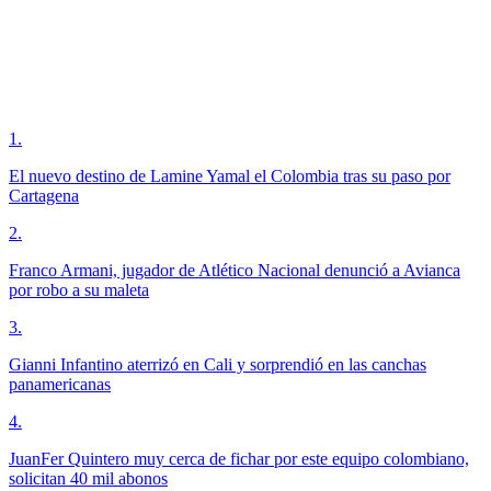
1
.
El nuevo destino de Lamine Yamal el Colombia tras su paso por
Cartagena
2
.
Franco Armani, jugador de Atlético Nacional denunció a Avianca
por robo a su maleta
3
.
Gianni Infantino aterrizó en Cali y sorprendió en las canchas
panamericanas
4
.
JuanFer Quintero muy cerca de fichar por este equipo colombiano,
solicitan 40 mil abonos