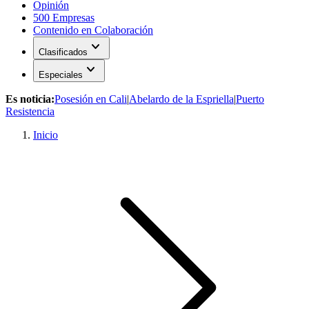
Opinión
500 Empresas
Contenido en Colaboración
expand_more
Clasificados
expand_more
Especiales
Es noticia:
Posesión en Cali
|
Abelardo de la Espriella
|
Puerto
Resistencia
Inicio