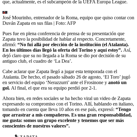
que, actualmente, es el subcampeón de la UEFA Europa League.
José Mourinho, entrenador de la Roma, equipo que quiso contar con
Duván Zapata en sus filas
| Foto:
AFP
Pues fue en plena conferencia de prensa de su presentación que
Zapata tuvo la posibilidad de hablar al respecto. Concretamente,
afirmó:
“No fui allá por elección de la institución (el Atalanta).
En los últimos días llegó la oferta del Torino y aquí estoy”.
Así,
dejó claro que su no llegada a la Roma se dio por decisión de su
antiguo club, el cuadro de ‘La Dea’.
Cabe aclarar que Zapata llegó a jugar esta temporada con el
Atalanta. De hecho, el pasado sábado 26 de agosto, ‘El Toro’ jugó
en servicio del equipo ‘Nerazzurri’ ante el Frosinone y
anotó un
gol.
Al final, el que era su equipo perdió por 2-1.
Ahora bien, en redes sociales se ha hecho viral un video de Zapata
expresando su compromiso con el Torino. Allí, hablando en italiano,
tomando en cuenta que lleva 10 años en ese país, expresó:
“Tengo
que arrastrar a mis compañeros. Es una gran responsabilidad,
me gusta: somos un grupo excelente y tenemos que ser más
conscientes de nuestros valores”.