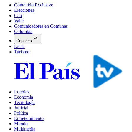
Contenido Exclusivo
Elecciones
Cali
Valle
Comunicadores en Comunas
Colombia
expand_more
Deportes
Licita
Turismo
Loterías
Economía
Tecnología
Judicial
Política
Entretenimiento
Mundo
Multimedia