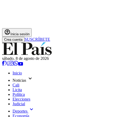
account_circle
Inicia sesión
SUSCRÍBETE
Crea cuenta
sábado, 8 de agosto de 2026
Inicio
expand_more
Noticias
Cali
Licita
Política
Elecciones
Judicial
expand_more
Deportes
Economía