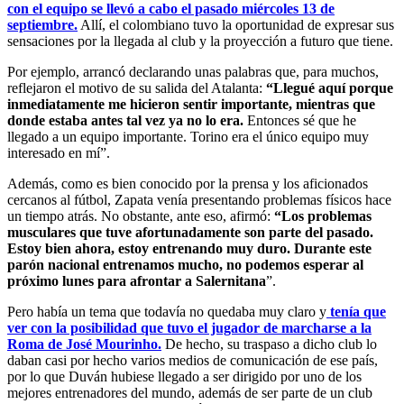
con el equipo se llevó a cabo el pasado miércoles 13 de
septiembre.
Allí, el colombiano tuvo la oportunidad de expresar sus
sensaciones por la llegada al club y la proyección a futuro que tiene.
Por ejemplo, arrancó declarando unas palabras que, para muchos,
reflejaron el motivo de su salida del Atalanta:
“Llegué aquí porque
inmediatamente me hicieron sentir importante, mientras que
donde estaba antes tal vez ya no lo era.
Entonces sé que he
llegado a un equipo importante. Torino era el único equipo muy
interesado en mí”.
Además, como es bien conocido por la prensa y los aficionados
cercanos al fútbol, Zapata venía presentando problemas físicos hace
un tiempo atrás. No obstante, ante eso, afirmó:
“Los problemas
musculares que tuve afortunadamente son parte del pasado.
Estoy bien ahora, estoy entrenando muy duro. Durante este
parón nacional entrenamos mucho, no podemos esperar al
próximo lunes para afrontar a Salernitana
”.
Pero había un tema que todavía no quedaba muy claro y
tenía que
ver con la posibilidad que tuvo el jugador de marcharse a la
Roma de José Mourinho.
De hecho, su traspaso a dicho club lo
daban casi por hecho varios medios de comunicación de ese país,
por lo que Duván hubiese llegado a ser dirigido por uno de los
mejores entrenadores del mundo, además de ser parte de un club